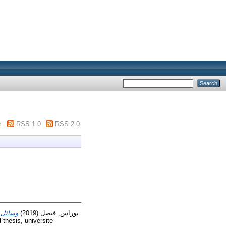
m
RSS 1.0
RSS 2.0
وسائل ا
(2019)
بوراس, فيصل
 thesis, universite