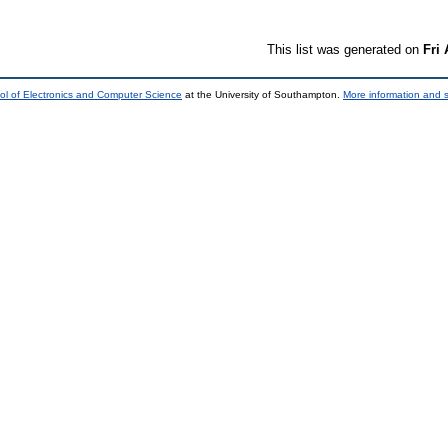
This list was generated on
Fri
ol of Electronics and Computer Science
at the University of Southampton.
More information and s