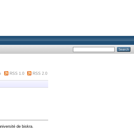
m
RSS 1.0
RSS 2.0
niversité de biskra.