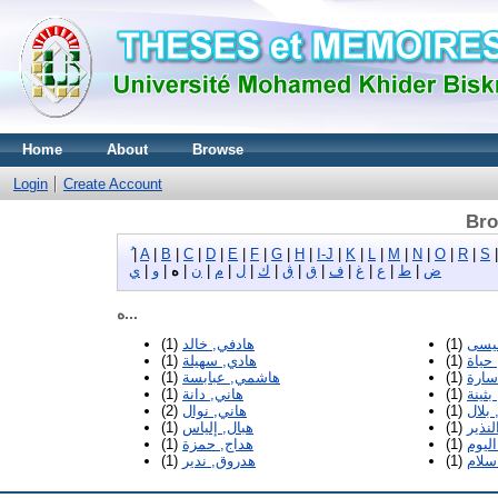
Home
About
Browse
Login
Create Account
Bro
|
A
|
B
|
C
|
D
|
E
|
F
|
G
|
H
|
I-J
|
K
|
L
|
M
|
N
|
O
|
R
|
S
ض
|
ط
|
ع
|
غ
|
ف
|
ق
|
ڨ
|
ك
|
ل
|
م
|
ن
|
ه
|
و
|
ي
ه...
يسى
(1)
هادفي, خالد
(1)
حياة
(1)
هادي, سهيلة
(1)
سارة
(1)
هاشمي, عبابسة
(1)
بثينة
(1)
هاني, دانة
(1)
بلال
(1)
هاني, نوال
(2)
لنذير
(1)
هبال, إلياس
(1)
ليوم
(1)
هداج, حمزة
(1)
سلام
(1)
هدروق, ندير
(1)