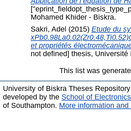
Application de l’équation de 
["eprint_fieldopt_thesis_type_p
Mohamed Khider - Biskra.
Sakri, Adel
(2015)
Etude du sy
xPb0.98La0.02(Zr0.48,Ti0.52)O3
et propriétés électromécaniqu
not defined] thesis, Universit
This list was generat
University of Biskra Theses Repositor
developed by the
School of Electroni
of Southampton.
More information and 