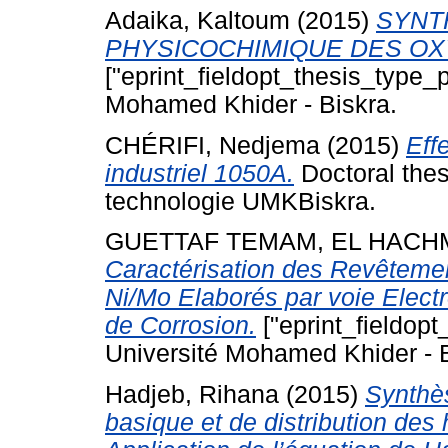
Adaika, Kaltoum
(2015)
SYNT
PHYSICOCHIMIQUE DES OXY
["eprint_fieldopt_thesis_type_p
Mohamed Khider - Biskra.
CHÉRIFI, Nedjema
(2015)
Eff
industriel 1050A.
Doctoral thes
technologie UMKBiskra.
GUETTAF TEMAM, EL HACH
Caractérisation des Revêteme
Ni/Mo Elaborés par voie Electr
de Corrosion.
["eprint_fieldopt
Université Mohamed Khider - B
Hadjeb, Rihana
(2015)
Synthè
basique et de distribution des