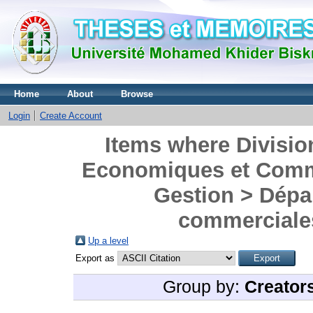
Home
About
Browse
Login
Create Account
Items where Divisio
Economiques et Comme
Gestion > Dépa
commerciales
Up a level
Export as
Group by:
Creator