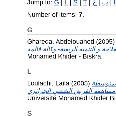
Jump to:
G
|
L
|
S
|
T
|
خ
|
ب
|
ا
Number of items:
7
.
G
Ghareda, Abdelouahed
(2005
Mohamed Khider - Biskra.
L
Loulachi, Laila
(2005)
لمتوسطة
Université Mohamed Khider Bi
S