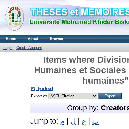
Home
About
Browse
Login
Create Account
Items where Divisio
Humaines et Sociales
humaines" 
Up a level
Export as
Group by:
Creator
Jump to:
م
|
ل
|
ع
|
ب