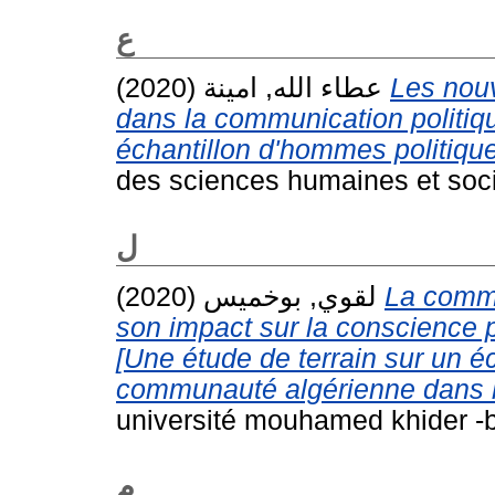
ع
عطاء الله, امينة
(2020)
Les nouv
dans la communication politiq
échantillon d'hommes politique
des sciences humaines et soci
ل
لقوي, بوخميس
(2020)
La commu
son impact sur la conscience p
[Une étude de terrain sur un é
communauté algérienne dans la
université mouhamed khider -b
م