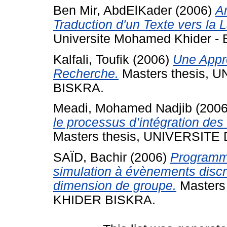
Ben Mir, AbdElKader
(2006)
Ar
Traduction d'un Texte vers la
Universite Mohamed Khider -
Kalfali, Toufik
(2006)
Une Appr
Recherche.
Masters thesis,
BISKRA.
Meadi, Mohamed Nadjib
(200
le processus d’intégration des 
Masters thesis, UNIVERSI
SAÏD, Bachir
(2006)
Programma
simulation à évènements discre
dimension de groupe.
Masters
KHIDER BISKRA.