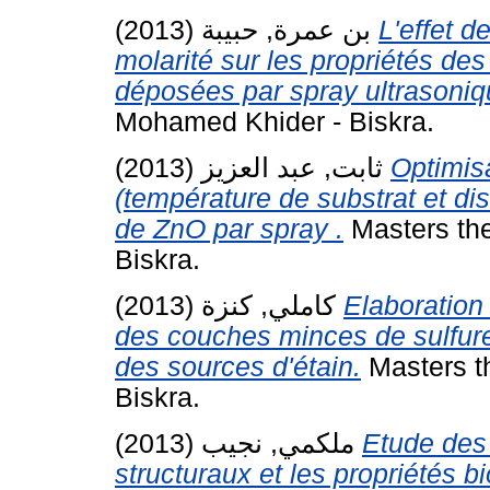
بن عمرة, حبيبة
(2013)
L'effet d
molarité sur les propriétés de
déposées par spray ultrasoniq
Mohamed Khider - Biskra.
ثابت, عبد العزيز
(2013)
Optimisa
(température de substrat et di
de ZnO par spray .
Masters the
Biskra.
كاملي, كنزة
(2013)
Elaboration
des couches minces de sulfure 
des sources d'étain.
Masters t
Biskra.
ملكمي, نجيب
(2013)
Etude des 
structuraux et les propriétés