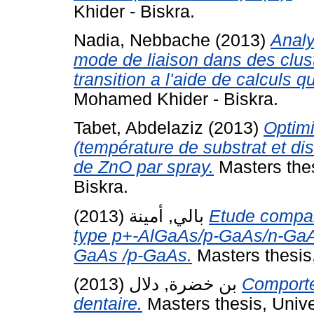
Khider - Biskra.
Nadia, Nebbache
(2013)
Analy
mode de liaison dans des clus
transition a l'aide de calculs qu
Mohamed Khider - Biskra.
Tabet, Abdelaziz
(2013)
Optimi
(température de substrat et di
de ZnO par spray.
Masters the
Biskra.
بالي, أمينة
(2013)
Etude compara
type p+-AlGaAs/p-GaAs/n-GaAs
GaAs /p-GaAs.
Masters thesis
بن خضرة, دلال
(2013)
Comporte
dentaire.
Masters thesis, Univ