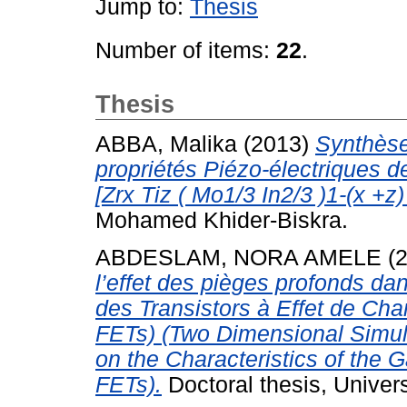
Jump to:
Thesis
Number of items:
22
.
Thesis
ABBA, Malika
(2013)
Synthèse
propriétés Piézo-électriques 
[Zrx Tiz ( Mo1/3 In2/3 )1-(x +z)
Mohamed Khider-Biskra.
ABDESLAM, NORA AMELE
(
l’effet des pièges profonds dan
des Transistors à Effet de Ch
FETs) (Two Dimensional Simula
on the Characteristics of the 
FETs).
Doctoral thesis, Unive