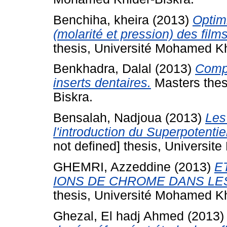
Benchiha, kheira
(2013)
Optimi
(molarité et pression) des fil
thesis, Université Mohamed Kh
Benkhadra, Dalal
(2013)
Comp
inserts dentaires.
Masters thes
Biskra.
Bensalah, Nadjoua
(2013)
Les 
l'introduction du Superpotentie
not defined] thesis, Universit
GHEMRI, Azzeddine
(2013)
E
IONS DE CHROME DANS LE
thesis, Université Mohamed Kh
Ghezal, El hadj Ahmed
(2013