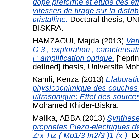
dopé préformé et étude des eff
vitesses de tirage sur la distri
cristalline.
Doctoral thesis,
BISKRA.
HAMZAOUI, Majda
(2013)
Ver
O 3 , exploration , caracterisa
l ' amplification optique.
["epri
defined] thesis, Universite Mo
Kamli, Kenza
(2013)
Elaborati
physicochimique des couches m
ultrasonique: Effet des sources
Mohamed Khider-Biskra.
Malika, ABBA
(2013)
Synthese
proprietes Piezo-electriques 
Zrx Tiz ( Mo1/3 In2/3 )1-(x ).
Do