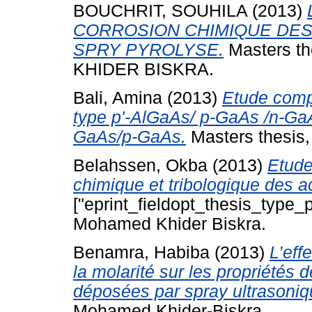
BOUCHRIT, SOUHILA
(2013)
CORROSION CHIMIQUE DES
SPRY PYROLYSE.
Masters t
KHIDER BISKRA.
Bali, Amina
(2013)
Etude compa
type p'-AlGaAs/ p-GaAs /n-GaA
GaAs/p-GaAs.
Masters thesis,
Belahssen, Okba
(2013)
Etud
chimique et tribologique des ac
["eprint_fieldopt_thesis_type_p
Mohamed Khider Biskra.
Benamra, Habiba
(2013)
L’eff
la molarité sur les propriétés
déposées par spray ultrasoniq
Mohamed Khider-Biskra.