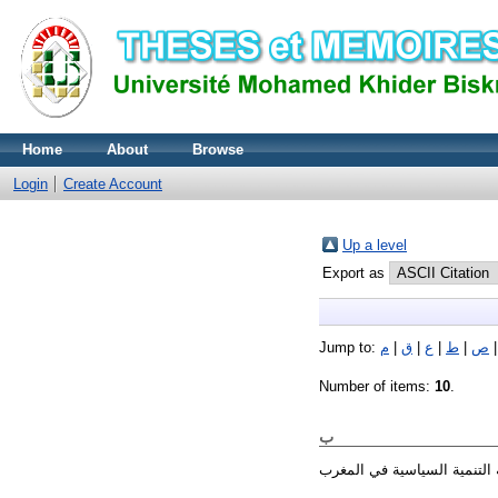
Home
About
Browse
Login
Create Account
Up a level
Export as
ص
|
ط
|
ع
|
ق
|
م
Jump to:
Number of items:
10
.
ب