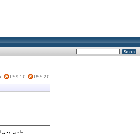
m
RSS 1.0
RSS 2.0
تاثير العولمة على عملية التنمية السياسية في المغرب.
بياضي, محي ا