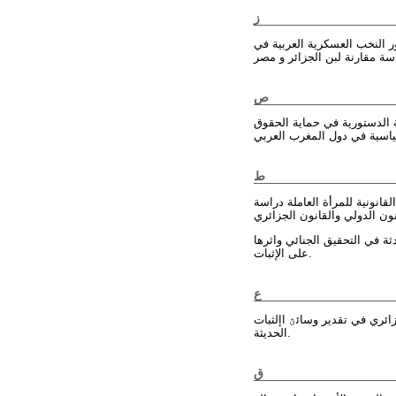
ز
 النخب العسكرية العربية في
ص
ة الدستورية في حماية الحقوق
ط
لقانونية للمرأة العاملة دراسة
ة في التحقيق الجنائي واثرها
على الإثبات.
ع
ئري في تقدير وسائؿ اإلثبات
الحديثة.
ق