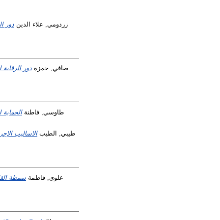
زردومي, علاء الدين
دور ال
صافي, حمزة
دور الرقابة 
طاوسي, فاطنة
الحماية ا
طيبي, الطيب
الاساليب الإجر
علوي, فاطمة
سمطة القاض