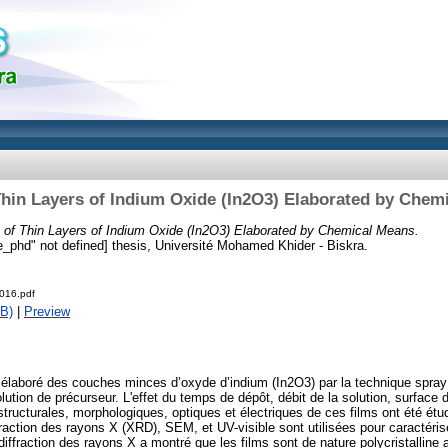
Thin Layers of Indium Oxide (In2O3) Elaborated by Chem
 of Thin Layers of Indium Oxide (In2O3) Elaborated by Chemical Means.
pe_phd" not defined] thesis, Université Mohamed Khider - Biskra.
016.pdf
B)
|
Preview
élaboré des couches minces d’oxyde d’indium (In2O3) par la technique spray u
tion de précurseur. L'effet du temps de dépôt, débit de la solution, surface 
 structurales, morphologiques, optiques et électriques de ces films ont été ét
fraction des rayons X (XRD), SEM, et UV-visible sont utilisées pour caractéris
diffraction des rayons X a montré que les films sont de nature polycristalline 