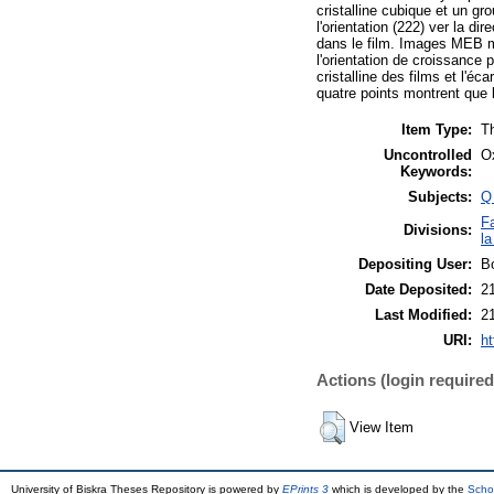
cristalline cubique et un gr
l'orientation (222) ver la d
dans le film. Images MEB m
l'orientation de croissance 
cristalline des films et l'é
quatre points montrent que l
Item Type:
Th
Uncontrolled
Ox
Keywords:
Subjects:
Q
F
Divisions:
la
Depositing User:
B
Date Deposited:
2
Last Modified:
2
URI:
ht
Actions (login required
View Item
University of Biskra Theses Repository is powered by
EPrints 3
which is developed by the
Scho