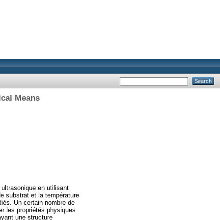
ical Means
ltrasonique en utilisant
de substrat et la température
udiés. Un certain nombre de
er les propriétés physiques
ayant une structure