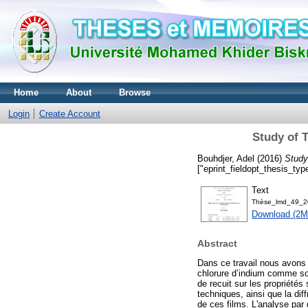
Home
About
Browse
Login
Create Account
Study of 
Bouhdjer, Adel
(2016)
Study
["eprint_fieldopt_thesis_ty
Text
Thèse_lmd_49_2
Download (2M
Abstract
Dans ce travail nous avons 
chlorure d’indium comme solu
de recuit sur les propriétés
techniques, ainsi que la dif
de ces films. L'analyse par 