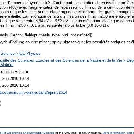
oupe d'espace de symétrie Ia3. D'autre part, l'orientation de croissance préfér
irection (400) avec l'augmentation de l'épaisseur du film ou de la diminution de
ontrent que les films sont surface rugueuse et la forme des grains change 
préférentielle. L'amélioration de la transmission des films In2O3 a été étroiteme
cart optique varie entre 3,64 eV et 3,93 eV. La caractérisation électrique de nos
es films In2O3 / KCL a la résistivité la plus faible (0,8 10-3 Ω c
esis (["eprint_fieldopt_thesis_type_phd" not defined])
yde d'indium; couche mince; spray ultrasonique; les propriétés optiques et é
 Science > QC Physics
aculté des Sciences Exactes et des Sciences de la Nature et de la Vie > Dé
 Matière
outhaina Assami
1 Sep 2016 10:14
1 Sep 2016 10:14
tp://thesis.univ-biskra.dz/id/eprint/2614
)
ol of Electronics and Computer Science
at the University of Southampton.
More information and s