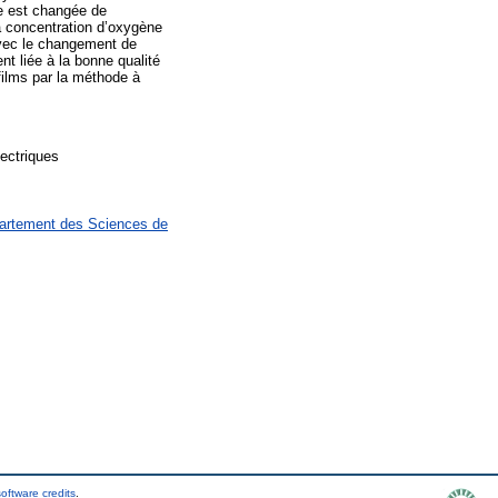
ée est changée de
 la concentration d’oxygène
avec le changement de
nt liée à la bonne qualité
 films par la méthode à
lectriques
partement des Sciences de
oftware credits
.