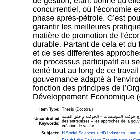
de gestion, étant donné qu’el
concurrentiel, où l’économie e
phase après-pétrole. C’est pou
garantir les meilleures pratique
matière de promotion de l’éco
durable. Partant de cela et du 
et de ses différentes approche
de processus participatif au s
tenté tout au long de ce trava
gouvernance adapté à l’envir
fonction des principes de l’Or
Développement Economique 
Item Type:
Thesis (Doctoral)
– نموذج حوكمة المؤسسات – الحوكمة و خلق القیمة
Uncontrolled
des entreprises – les approches de la gouv
Keywords:
création de valeur.
Subjects:
H Social Sciences > HD Industries. Land