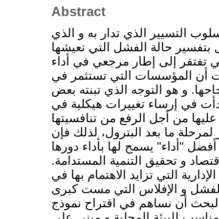
Abstract
وب التسییر الذي تدار به و الذي
ل بتفسیر حالة الفشل التي تعیشها
ي تفتقر إلى إطار مرجعي في أداء
تت أن المؤسسات التي تستثمر في
حها. و هو التوجه الذي تبنته بعض
دأت في إرساء تغییرات هیكلیة في
لیها من أجل الرفع من تنافسیتها
لمرحلة ما بعد البترول، لذلك فإن
ضل "أداء" یسمح لها بأداء دورها
تصاد و تحقیق التنمیة المستدامة
اریة التي تزاید الاهتمام بها في
 الفشل و الإفلاس التي مست كبرى
البحث أن نساهم في اقتراح نموذج
ناسب للبیئة المحلية و مبني على