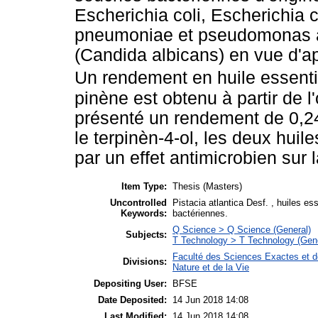
Escherichia coli, Escherichia 
pneumoniae et pseudomonas a
(Candida albicans) en vue d'ap
Un rendement en huile essentie
pinène est obtenu à partir de l'
présenté un rendement de 0,24
le terpinèn-4-ol, les deux huil
par un effet antimicrobien sur 
Item Type:
Thesis (Masters)
Uncontrolled
Pistacia atlantica Desf. , huiles ess
Keywords:
bactériennes.
Q Science > Q Science (General)
Subjects:
T Technology > T Technology (Gene
Faculté des Sciences Exactes et d
Divisions:
Nature et de la Vie
Depositing User:
BFSE
Date Deposited:
14 Jun 2018 14:08
Last Modified:
14 Jun 2018 14:08