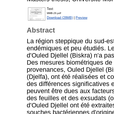
Text
MMB-26.pdf
Download (28MB)
|
Preview
Abstract
La région steppique du sud-est
endémiques et peu étudiés. Le p
d'Ouled Djellel (Biskra) n'a pa
Des mesures biométriques de feu
provenances, Ouled Djellel (B
(Djelfa), ont été réalisées et 
des différences significatives e
peuvent être dues aux facteurs
des feuilles et des exsudats (o
d'Ouled Djellel ont été extrait
souches bactériennes d'origin