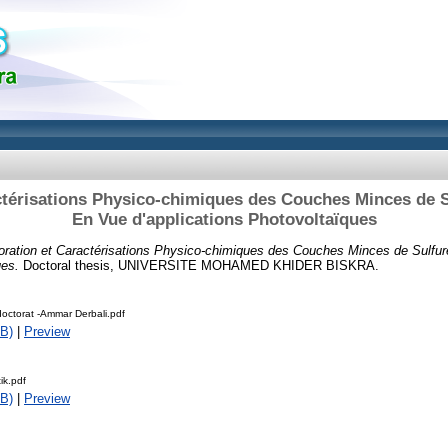
ctérisations Physico-chimiques des Couches Minces de S
En Vue d'applications Photovoltaïques
oration et Caractérisations Physico-chimiques des Couches Minces de Sulfu
ues.
Doctoral thesis, UNIVERSITE MOHAMED KHIDER BISKRA.
octorat -Ammar Derbali.pdf
B)
|
Preview
tik.pdf
B)
|
Preview