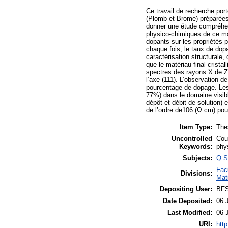
Ce travail de recherche por
(Plomb et Brome) préparées 
donner une étude compréhens
physico-chimiques de ce mat
dopants sur les propriétés 
chaque fois, le taux de do
caractérisation structurale
que le matériau final crista
spectres des rayons X de Zn
l’axe (111). L’observation 
pourcentage de dopage. Les 
77%) dans le domaine visible
dépôt et débit de solution) 
de l’ordre de106 (Ω.cm) pou
Item Type:
The
Uncontrolled
Cou
Keywords:
phy
Subjects:
Q S
Fac
Divisions:
Mat
Depositing User:
BF
Date Deposited:
06 
Last Modified:
06 
URI:
http