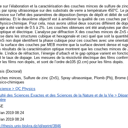
te sur l’élaboration et la caractérisation des couches minces de sulfure de z
par spray ultrasonique sur des substrats de verre a température 450°C. Le pr
ive sur l’effet des paramètres de déposition (temps de dépôt et débit de solu
ériau. Et le deuxième objectif est à améliorer la qualité de ces couches par l
physico-chimique. Pour cela, nous avons utilisé deux sources différent de do
page a été varié de 0.5 à 2%. Les couches obtenues ont été analysées par di
, optique et électrique. L’analyse par diffraction X des couches minces de ZnS
llise dans les structures cubique et hexagonale et ceci quel que soit la quantit
S non dopé identifient la phase cubique pour ces couches avec une orientatio
de la surface des couches par MEB montre que la surface devient dense et ru
résultats de la caractérisation optique montrent que les couches minces de 
. L’indice de réfraction, l’énergie d’urbach et le gap optique varient en fonct
et le taux de dopage. Les mesures de la résistivité électrique des films confir
r les films non dopés, et sont de l’ordre de105 (Ω.cm) pour les films dopés.
sis (Doctoral)
ches minces, Sulfure de zinc (ZnS), Spray ultrasonique, Plomb (Pb), Brome 
sico-chimiques
cience > QC Physics
ulté des Sciences Exactes et des Sciences de la Nature et de la Vie > Dépa
ière
SE
Jan 2019 08:24
Jan 2019 08:24
://thesis.univ-biskra.dz/id/eprint/3846