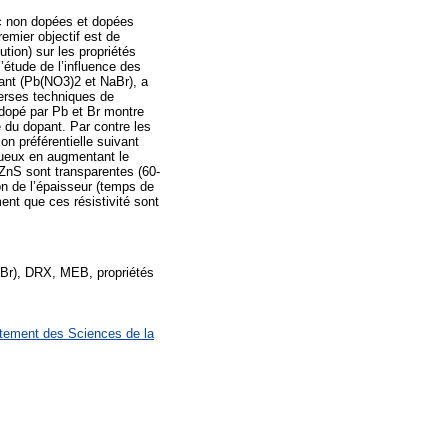
inc non dopées et dopées
emier objectif est de
tion) sur les propriétés
’étude de l’influence des
pant (Pb(NO3)2 et NaBr), a
verses techniques de
 dopé par Pb et Br montre
é du dopant. Par contre les
n préférentielle suivant
gueux en augmentant le
ZnS sont transparentes (60-
ion de l’épaisseur (temps de
ment que ces résistivité sont
(Br), DRX, MEB, propriétés
rtement des Sciences de la