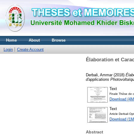
Home
About
Browse
Login
Create Account
Élaboration et Cara
Derbali, Ammar
(2018)
Élab
d'applications Photovoltaïq
Text
Finale Thèse de d
Download (4M
Text
Article Derbali Op
Download (1M
Abstract