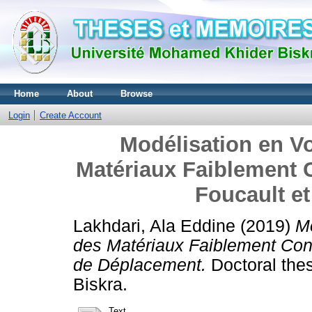
Home
About
Browse
Login
Create Account
Modélisation en V
Matériaux Faiblement 
Foucault e
Lakhdari, Ala Eddine
(2019)
M
des Matériaux Faiblement Con
de Déplacement.
Doctoral the
Biskra.
Text