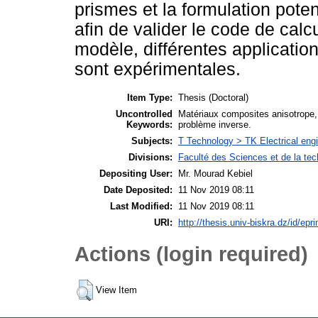
prismes et la formulation pote
afin de valider le code de calc
modèle, différentes applicatio
sont expérimentales.
Item Type:
Thesis (Doctoral)
Uncontrolled
Matériaux composites anisotrope
Keywords:
problème inverse.
Subjects:
T Technology > TK Electrical engi
Divisions:
Faculté des Sciences et de la te
Depositing User:
Mr. Mourad Kebiel
Date Deposited:
11 Nov 2019 08:11
Last Modified:
11 Nov 2019 08:11
URI:
http://thesis.univ-biskra.dz/id/epr
Actions (login required)
View Item