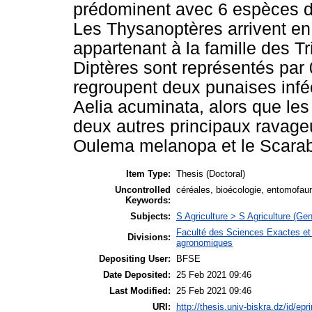
prédominent avec 6 espèces d
Les Thysanoptères arrivent e
appartenant à la famille des Tr
Diptères sont représentés pa
regroupent deux punaises infé
Aelia acuminata, alors que les
deux autres principaux ravage
Oulema melanopa et le Scarab
Item Type:
Thesis (Doctoral)
Uncontrolled
céréales, bioécologie, entomofau
Keywords:
Subjects:
S Agriculture > S Agriculture (Gen
Faculté des Sciences Exactes et
Divisions:
agronomiques
Depositing User:
BFSE
Date Deposited:
25 Feb 2021 09:46
Last Modified:
25 Feb 2021 09:46
URI:
http://thesis.univ-biskra.dz/id/epr