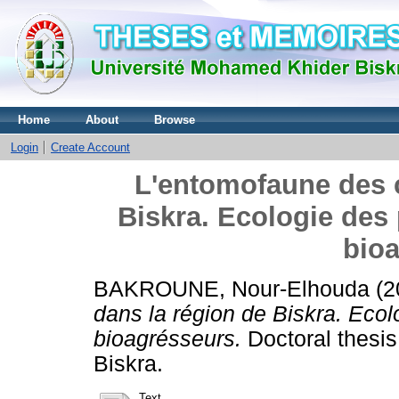
Home
About
Browse
Login
Create Account
L'entomofaune des c
Biskra. Ecologie des
bio
BAKROUNE, Nour-Elhouda
(2
dans la région de Biskra. Ecol
bioagrésseurs.
Doctoral thesi
Biskra.
Text