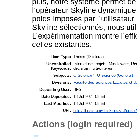
plus, notre système permet de 
l’opérateur Skyline dynamique
poids imposés par l’utilisateur
Skyline sélectionnés, nous util
L’expérimentation montre l’eff
celles existantes.
Item Type:
Thesis (Doctoral)
Uncontrolled
Internet des objets, Middleware, Re
Keywords:
décision multi-critères.
Subjects:
Q Science > Q Science (General)
Divisions:
Faculté des Sciences Exactes et de
Depositing User:
BFSE
Date Deposited:
13 Jul 2021 08:58
Last Modified:
13 Jul 2021 08:58
URI:
http://thesis.univ-biskra.dz/id/eprin
Actions (login required)