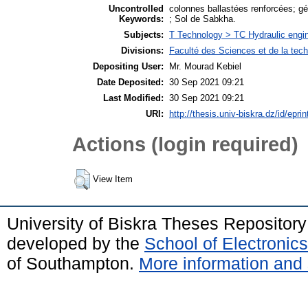
Uncontrolled
colonnes ballastées renforcées; gé
Keywords:
; Sol de Sabkha.
Subjects:
T Technology > TC Hydraulic engin
Divisions:
Faculté des Sciences et de la tech
Depositing User:
Mr. Mourad Kebiel
Date Deposited:
30 Sep 2021 09:21
Last Modified:
30 Sep 2021 09:21
URI:
http://thesis.univ-biskra.dz/id/epri
Actions (login required)
View Item
University of Biskra Theses Repositor
developed by the
School of Electroni
of Southampton.
More information and 