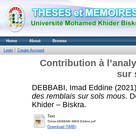
Home
About
Browse
Login
Create Account
Contribution à l’ana
sur
DEBBABI, Imad Eddine
(2021
des remblais sur sols mous.
Do
Khider – Biskra.
Text
Thèse-DEBBABI IMAD Eddine.pdf
Download (5MB)