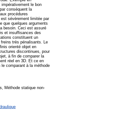
t impérativement le bon
 par conséquent la
 aux procédures
 est sévèrement limitée par
xige que quelques arguments
 a besoin. Ceci est assuré
és et insuffisances des
tations constituent un
freins très pénalisants. Le
inis orienté objet en
tructures discontinues, pour
bjet, à fin de comparer la
ment réel en 3D. Et ce en
 en le comparant à la méthode
s, Méthode statique non-
draulique