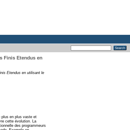
s Finis Etendus en
is Etendus en utilisant le
e plus en plus vaste et
vre cette évolution. La
itionnelle des programmeurs
u code. Exemple en