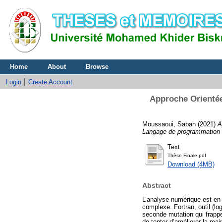
Home
About
Browse
Login
Create Account
Approche Orientée
Moussaoui, Sabah
(2021)
A
Langage de programmation
Text
Thèse Finale.pdf
Download (4MB)
Abstract
L’analyse numérique est en t
complexe. Fortran, outil (lo
seconde mutation qui frappe
de tenter d’améliorer la ma