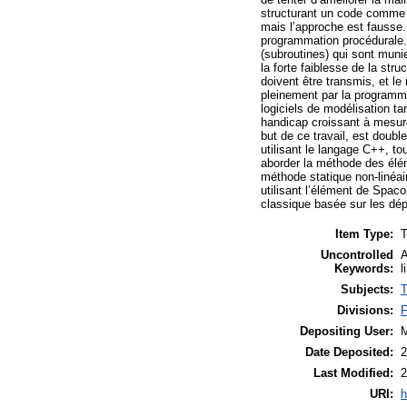
structurant un code comme 
mais l’approche est fausse.
programmation procédurale.
(subroutines) qui sont mun
la forte faiblesse de la str
doivent être transmis, et le
pleinement par la programmat
logiciels de modélisation ta
handicap croissant à mesure
but de ce travail, est doub
utilisant le langage C++, to
aborder la méthode des éléme
méthode statique non-linéai
utilisant l’élément de Spaco
classique basée sur les dé
Item Type:
T
Uncontrolled
A
Keywords:
l
Subjects:
T
Divisions:
F
Depositing User:
M
Date Deposited:
2
Last Modified:
2
URI:
h