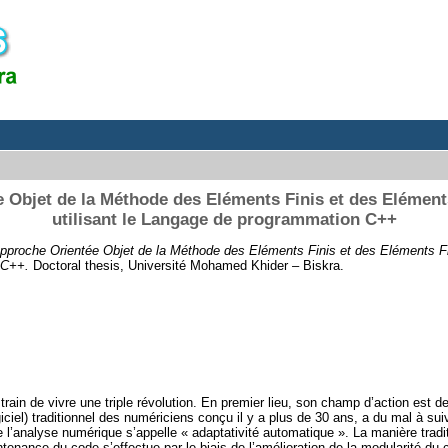
 Objet de la Méthode des Eléments Finis et des Elément
utilisant le Langage de programmation C++
pproche Orientée Objet de la Méthode des Eléments Finis et des Eléments Fin
 C++.
Doctoral thesis, Université Mohamed Khider – Biskra.
rain de vivre une triple révolution. En premier lieu, son champ d’action est d
giciel) traditionnel des numériciens conçu il y a plus de 30 ans, a du mal à sui
 l’analyse numérique s’appelle « adaptativité automatique ». La manière trad
intenance du code s’effectue par le biais de l’amélioration de la modularité d