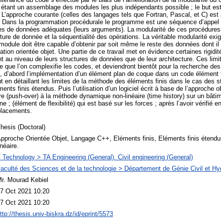
étant un assemblage des modules les plus indépendants possible ; le but es
 L’approche courante (celles des langages tels que Fortran, Pascal, et C) est
 Dans la programmation procédurale le programme est une séquence d’appel
ies de données adéquates (leurs arguments). La modularité de ces procédures
ucture de donnée et la séquentialité des opérations. La véritable modularité e
 module doit être capable d’obtenir par soit même le reste des données dont il
ion orientée objet. Une partie de ce travail met en évidence certaines rigidit
nt au niveau de leurs structures de données que de leur architecture. Ces limi
 que l’on complexifie les codes, et deviendront bientôt pour la recherche des 
le, d’abord l’implémentation d’un élément plan de coque dans un code élément f
ut en détaillant les limites de la méthode des éléments finis dans le cas des s
nts finis étendus. Puis l’utilisation d’un logiciel écrit à base de l’approche o
re (push-over) à la méthode dynamique non-linéaire (time history) sur un bâti
ne ; (élément de flexibilité) qui est basé sur les forces ; après l’avoir vérifié
placements.
hesis (Doctoral)
pproche Orientée Objet, Langage C++, Eléments finis, Eléments finis étendu
inéaire.
 Technology > TA Engineering (General). Civil engineering (General)
aculté des Sciences et de la technologie > Département de Génie Civil et Hy
r. Mourad Kebiel
7 Oct 2021 10:20
7 Oct 2021 10:20
ttp://thesis.univ-biskra.dz/id/eprint/5573