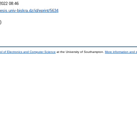
2022 08:46
hesis.univ-biskra.dz/id/eprint/5634
)
ol of Electronics and Computer Science
at the University of Southampton.
More information and s