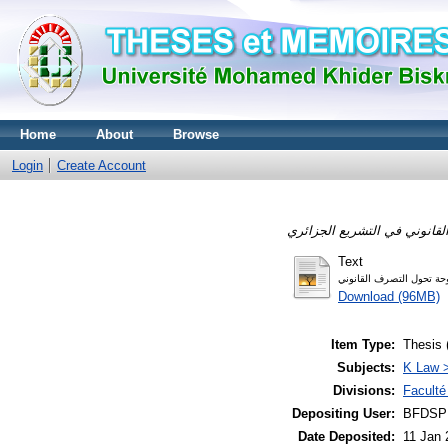
Home
About
Browse
Login
Create Account
Text
Download (96MB)
Item Type:
Thesis 
Subjects:
K Law >
Divisions:
Faculté
Depositing User:
BFDSP
Date Deposited:
11 Jan 