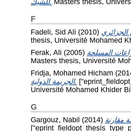
للشيك.
Masters thesis, Univer
F
Fadeli, Sid Ali
(2010)
thesis, Université Mohamed Kh
Ferak, Ali
(2005)
Masters thesis, Université Mo
Fridja, Mohamed Hicham
(201
الجريمة الدولية.
["eprint_fieldop
Université Mohamed Khider Bi
G
Gargouz, Nabil
(2014)
["eprint_fieldopt_thesis_type_p