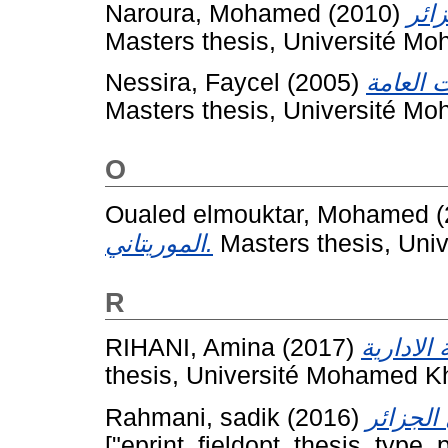
Naroura, Mohamed
(2010)
Masters thesis, Université Mo
Nessira, Faycel
(2005)
Masters thesis, Université Mo
O
Oualed elmouktar, Mohamed
(
الموريتاني.
Masters thesis, Uni
R
RIHANI, Amina
(2017)
thesis, Université Mohamed Kh
Rahmani, sadik
(2016)
["eprint_fieldopt_thesis_type_p