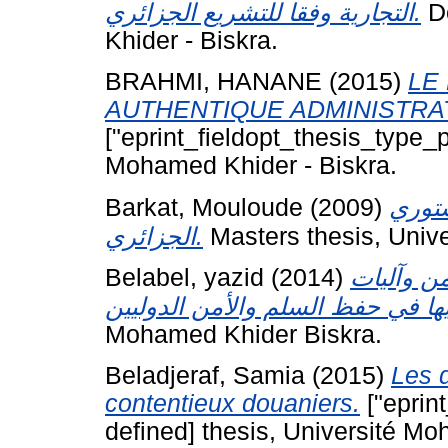
التجارية وفقا للتشريع الجزائري.
Do
Khider - Biskra.
BRAHMI, HANANE
(2015)
LE
AUTHENTIQUE ADMINISTRA
["eprint_fieldopt_thesis_type_p
Mohamed Khider - Biskra.
Barkat, Mouloude
(2009)
ستوري
الجزائري.
Masters thesis, Univ
Belabel, yazid
(2014)
ن وآليات
Mohamed Khider Biskra.
Beladjeraf, Samia
(2015)
Les d
contentieux douaniers.
["eprin
defined] thesis, Université Mo