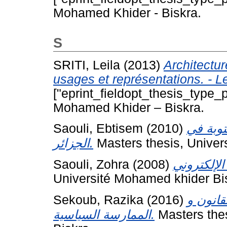
Mohamed Khider - Biskra.
S
SRITI, Leila
(2013)
Architectu
usages et représentations. - Le
["eprint_fieldopt_thesis_type_p
Mohamed Khider – Biskra.
Saouli, Ebtisem
(2010)
توبة في
الجزائر.
Masters thesis, Univer
Saouli, Zohra
(2008)
Université Mohamed khider Bi
Sekoub, Razika
(2016)
قانون و
الممارسة السياسية.
Masters thes