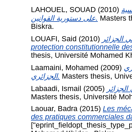
LAHOUEL, SOUAD
(2010)
سية
على دستورية القوانين.
Masters t
Biskra.
LOUAFI, Said
(2010)
في الجزائر
protection constitutionnelle des
thesis, Université Mohamed Kh
Laamaini, Mohamed
(2009)
ري
الجزائري.
Masters thesis, Univ
Labaadi, Ismail
(2005)
Masters thesis, Université Mo
Laouar, Badra
(2015)
Les méca
des pratiques commerciales dan
["eprint_fieldopt_thesis_type_p