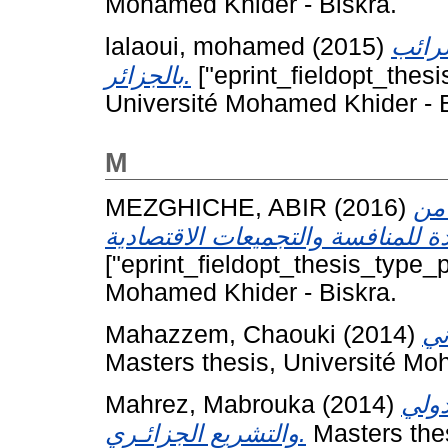
Mohamed Khider - Biskra.
lalaoui, mohamed
(2015)
رائب
بالجزائر.
["eprint_fieldopt_thesi
Université Mohamed Khider - B
M
MEZGHICHE, ABIR
(2016)
 من
["eprint_fieldopt_thesis_type_p
Mohamed Khider - Biskra.
Mahazzem, Chaouki
(2014)
Masters thesis, Université Mo
Mahrez, Mabrouka
(2014)
دولي
والتشريع الجزائـري.
Masters the