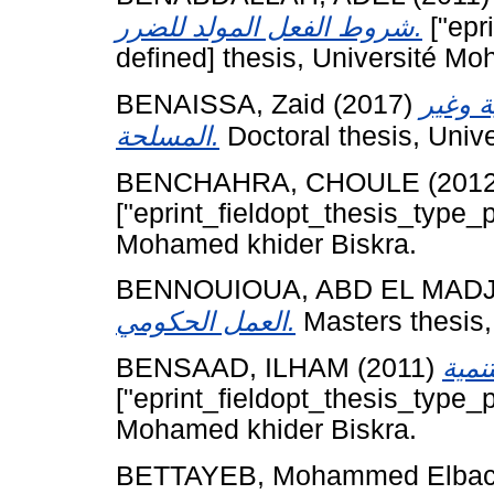
شروط الفعل المولد للضرر.
["epr
defined] thesis, Université Mo
BENAISSA, Zaid
(2017)
ة وغير
المسلحة.
Doctoral thesis, Univ
BENCHAHRA, CHOULE
(201
["eprint_fieldopt_thesis_type_p
Mohamed khider Biskra.
BENNOUIOUA, ABD EL MADJ
العمل الحكومي.
Masters thesis,
BENSAAD, ILHAM
(2011)
["eprint_fieldopt_thesis_type_p
Mohamed khider Biskra.
BETTAYEB, Mohammed Elbac