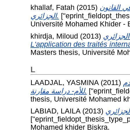
khallaf, Fatah
(2015)
في القانون
الجزائري.
["eprint_fieldopt_thes
Université Mohamed Khider - B
khirdja, Miloud
(2013)
الجزائري
L'application des traités intern
Masters thesis, Université Mo
L
LAADJAL, YASMINA
(2011)
دم
للأم- دراسة مقارنة.
["eprint_fiel
thesis, Université Mohamed kh
LABIAD, LAILA
(2013)
["eprint_fieldopt_thesis_type_p
Mohamed khider Biskra.