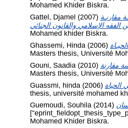
Mohamed Khider Biskra.
Gattel, Djamel
(2007)
ـة مقارنـة
Mohamed khider Biskra.
Ghassemi, Hinda
(2006)
Masters thesis, Université Mo
Gouni, Saadia
(2010)
Masters thesis, Université Mo
Guassmi, hinda
(2006)
thesis, université mohamed khi
Guemoudi, Souhila
(2014)
["eprint_fieldopt_thesis_type_p
Mohamed Khider Biskra.