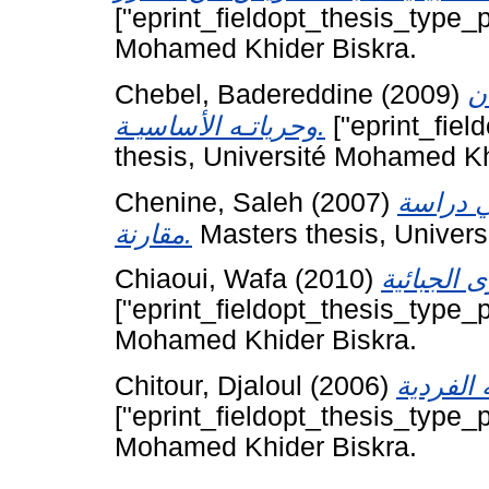
["eprint_fieldopt_thesis_type_p
Mohamed Khider Biskra.
Chebel, Badereddine
(2009)
ان
وحرياتـه الأساسيـة.
["eprint_fiel
thesis, Université Mohamed Kh
Chenine, Saleh
(2007)
ي دراسة
مقارنة.
Masters thesis, Univers
Chiaoui, Wafa
(2010)
["eprint_fieldopt_thesis_type_p
Mohamed Khider Biskra.
Chitour, Djaloul
(2006)
["eprint_fieldopt_thesis_type_p
Mohamed Khider Biskra.