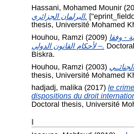
Hassani, Mohamed Mounir
(2
البرلمان الجزائري.
["eprint_fiel
thesis, Université Mohamed Kh
Houhou, Ramzi
(2009)
 - وفقا
لأحكام القانون الدولي –.
Doctoral
Biskra.
Houhou, Ramzi
(2003)
thesis, Université Mohamed Kh
hadjadj, malika
(2017)
le crime
dispositions du droit internatio
Doctoral thesis, Université Mo
I