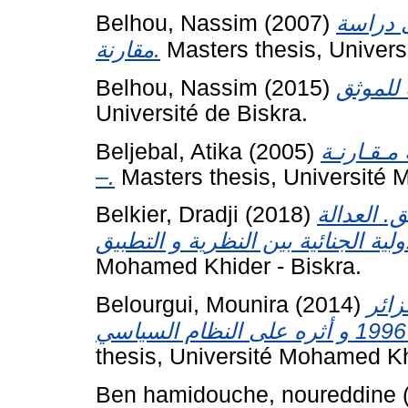
Belhou, Nassim
(2007)
ى دراسة
مقارنة.
Masters thesis, Univers
Belhou, Nassim
(2015)
Université de Biskra.
Beljebal, Atika
(2005)
مـقـارنـة
–.
Masters thesis, Université 
Belkier, Dradji
(2018)
ق. العدالة
Mohamed Khider - Biskra.
Belourgui, Mounira
(2014)
زائر
thesis, Université Mohamed Kh
Ben hamidouche, noureddine