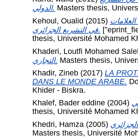
الدولي.
Masters thesis, Univer
Kehoul, Oualid
(2015)
العلامات
في التشريع الجزائري.
["eprint_f
thesis, Université Mohamed Kh
Khaderi, Loutfi Mohamed Sale
التجاري.
Masters thesis, Unive
Khadir, Zineb
(2017)
LA PROT
DANS LE MONDE ARABE.
Do
Khider - Biskra.
Khalef, Bader eddine
(2004)
thesis, Université Mohamed Kh
Khedri, Hamza
(2005)
Masters thesis, Université Mo