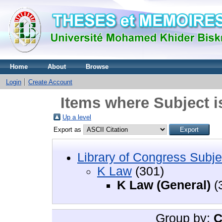
Home
About
Browse
Login
Create Account
Items where Subject i
Up a level
Export as
Library of Congress Subje
K Law
(301)
K Law (General)
(
Group by:
C