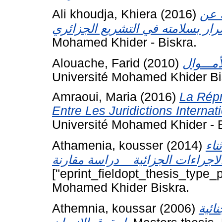
Ali khoudja, Khiera
(2016)
ك عن
Mohamed Khider - Biskra.
Alouache, Farid
(2010)
Université Mohamed Khider Bi
Amraoui, Maria
(2016)
La Répr
Entre Les Juridictions Internat
Université Mohamed Khider - B
Athamenia, kousser
(2014)
ناء
["eprint_fieldopt_thesis_type_p
Mohamed Khider Biskra.
Athemnia, koussar
(2006)
ائية