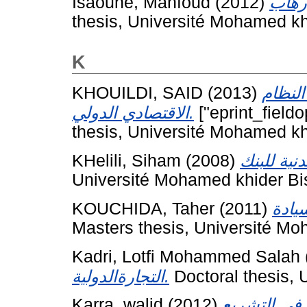
Isaoune, Mahfoud
(2012)
thesis, Université Mohamed kh
K
KHOUILDI, SAID
(2013)
النظام
الاقتصادي الدولي.
["eprint_field
thesis, Université Mohamed kh
KHelili, Siham
(2008)
Université Mohamed khider Bi
KOUCHIDA, Taher
(2011)
Masters thesis, Université Mo
Kadri, Lotfi Mohammed Salah
التجارةالدولية.
Doctoral thesis, 
Karra, walid
(2012)
 في التشريع