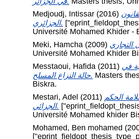
في الجزائر.
Masters thesis, Uni
Medjoudj, Intissar
(2016)
قانون
الجزائري.
["eprint_fieldopt_thes
Université Mohamed Khider - B
Meki, Hamcha
(2009)
Université Mohamed Khider Bi
Messtaoui, Hafida
(2011)
ية في
حالة النزاع المسلح.
Masters thes
Biskra.
Mestari, Adel
(2011)
امة الحكم
الجزائي.
["eprint_fieldopt_thesi
Université Mohamed khider Bi
Mohamed, Ben mohamed
(20
["eprint_fieldopt_thesis_type_p