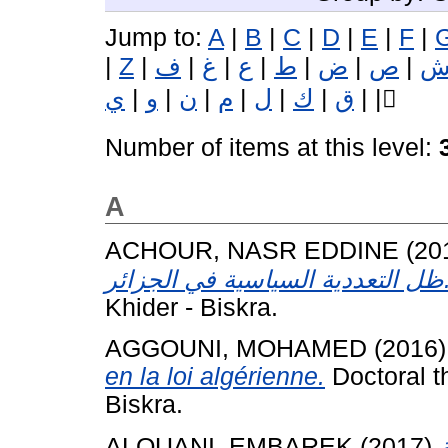
Jump to:
A
|
B
|
C
|
D
|
E
|
F
|
|
Z
|
ف
|
غ
|
ع
|
ط
|
ض
|
ص
|
ي
|
و
|
ن
|
م
|
ل
|
ك
|
ق
|
|
Number of items at this level:
A
ACHOUR, NASR EDDINE
(20
لسياسية في الجزائر
Khider - Biskra.
AGGOUNI, MOHAMED
(2016
en la loi algérienne.
Doctoral t
Biskra.
ALOUANI, EMBAREK
(2017)