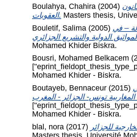
Boulahya, Chahira
(2004)
انون
العقوبات.
Masters thesis, Univ
Bouletif, Salima
(2005)
لة – في
Mohamed Khider Biskra.
Bousri, Mohamed Belkacem
(
["eprint_fieldopt_thesis_type_p
Mohamed Khider - Biskra.
Boutayeb, Bennaceur
(2015)
ي
["eprint_fieldopt_thesis_type_p
Mohamed Khider - Biskra.
blal, nora
(2017)
Masters thesis, Université Mo