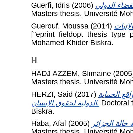
Guerfi, Idris
(2006)
Masters thesis, Université Mo
Guerouf, Moussa
(2014)
["eprint_fieldopt_thesis_type_p
Mohamed Khider Biskra.
H
HADJ AZZEM, Slimaine
(2005
Masters thesis, Université Mo
HERZI, Said
(2017)
ر الأممي 1373على واقع الحماية
الدولية لحقوق الإنسان.
Doctoral 
Biskra.
Haba, Afaf
(2005)
Masters thesis, Université Mo