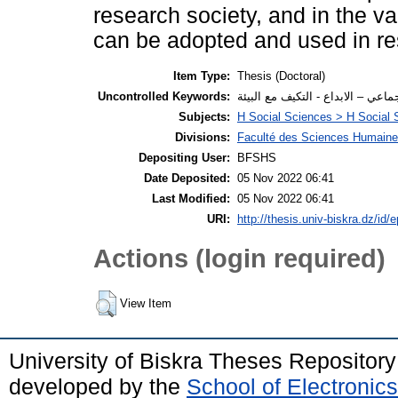
research society, and in the v
can be adopted and used in re
Item Type:
Thesis (Doctoral)
Uncontrolled Keywords:
اعي – الابداع - التكيف مع البيئة
Subjects:
H Social Sciences > H Social 
Divisions:
Faculté des Sciences Humaines
Depositing User:
BFSHS
Date Deposited:
05 Nov 2022 06:41
Last Modified:
05 Nov 2022 06:41
URI:
http://thesis.univ-biskra.dz/id/
Actions (login required)
View Item
University of Biskra Theses Repositor
developed by the
School of Electroni