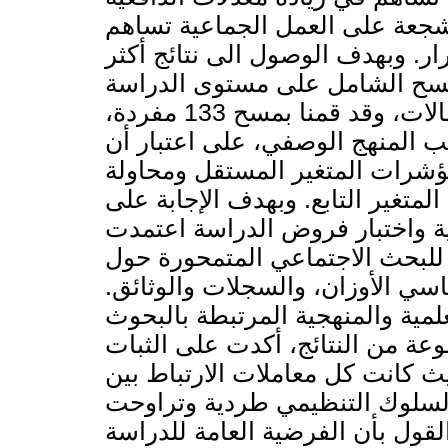
لمشجعة على العمل الجماعية تساهم
ار. وبهدف الوصول الى نتائج أكثر
سح الشامل على مستوى الدراسة
الميدانية بهدف الوقوف على جميع الحالات، وقد قمنا بمسح 133 مفردة،
 المنهج الوصفي، على اعتبار أن
ؤشرات المتغير المستقل ومحاولة
متغير التابع. وبهدف الإجابة على
ية واختبار فروض الدراسة اعتمدت
 للبحث الاجتماعي المتمحورة حول
اسي الأوزان، والسجلات والوثائق
لمية والمنهجية المرتبطة بالبحوث
عة من النتائج، أكدت على الثبات
يث كانت كل معاملات الارتباط بين
اد السلوك التنظيمي طردية وتراوحت
عليه، يمكن القول بأن الفرضية العامة للدراسة