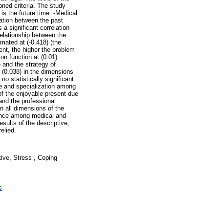
oned criteria. The study
is the future time. -Medical
lation between the past
 a significant correlation
relationship between the
imated at (-0.418) (the
ent, the higher the problem
on function at (0.01)
e and the strategy of
t (0.038) in the dimensions
o statistically significant
ble and specialization among
 of the enjoyable present due
 and the professional
in all dimensions of the
rience among medical and
sults of the descriptive,
elied.
s