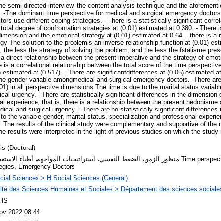
the semi-directed interview, the content analysis technique and the aforementi
ts: -The dominant time perspective for medical and surgical emergency doctors 
rs use different coping strategies. - There is a statistically significant corre
otal degree of confrontation strategies at (0.01) estimated at 0.380. - There is
imension and the emotional strategy at (0.01) estimated at 0.64 - -there is a 
gy The solution to the problemis an inverse relationship function at (0.01) est
, the less the strategy of solving the problem, and the less the fatalisme pres
s a direct relationship between the present imperative and the strategy of emoti
e is a correlational relationship between the total score of the time perspectiv
) estimated at (0.517). - There are significantdifferences at (0.05) estimated a
the gender variable amongmedical and surgical emergency doctors. -There are n
.01) in all perspective dimensions The time is due to the marital status varia
cal urgency. - There are statistically significant differences in the dimension
nal experience, that is, there is a relationship between the present hedonisme
ical and surgical urgency. - There are no statistically significant differences 
 to the variable gender, marital status, specialization and professional expe
 The results of the clinical study were complementary and supportive of the re
he results were interpreted in the light of previous studies on which the study r
is (Doctoral)
منظور الزمن، الضغط النفسي، استراتيجيات المواجهة، أطباء الاس Time perspective, Stress , Coping
tegies, Emergency Doctors
cial Sciences > H Social Sciences (General)
lté des Sciences Humaines et Sociales > Département des sciences sociale
HS
ov 2022 08:44