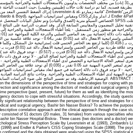
الارتباطية من51 طبيب (20 ذكور،31 إناث) من مختلف التخصصات يداومون بالاستعجالات الطبية والجراحي-
بطريقة قصديه، كما تم دراسة ثلاث حالات (طبيبتين وطبيب) ،حيث اعتمدت الباحثة 
الخصائص السيكو مترية (الصدق والثبات) وتم تحليل البيانات SPSS.أما أدوات الدراسة العيادية تمثلت
قنية تحليل المضمون والمقاييس السابقة الذكر. وقد أسفرت الدراسة على النتائج الت
والجراحية هو منظور زمن المستقبل. - يلجأ أطباء الاستعجالات الطبية والجراحية إل
ارتباطيه بين بعد الماضي السلبي وإستراتيجية الانفعال دالة عند (1
المشكل دالة عند (0.01) قدرت بـ (-0.418) (كلما ارتفع بعد الحاضر الحتمي قلت إستراتيجية حل الم
زى لمتغير الحالة الاجتماعية و التخصص لدى أطباء الاستعجالات الطبية والجراحية. -
في بعد الحاضر الممتع تعزى لمتغير الخبرة المهنية عند 0.05 تقدر بـ (5
راحية. - لا توجد فروق ذات دلالة إحصائية في جميع أبعاد مقياس استراتيجيات المواجه
برة المهنية لدى أطباء الاستعجالات الطبية والجراحية. وجاءت نتائج الدراسة العيادية
الوصفية الارتباطية، وقد تم تفسير النتائج على ضوء الد. ABSTRACT : The current study aimed to
een the dimensions of the perspective of time and strategies for coping with p
direction and significance among the doctors of medical and surgical urgency B
 time perspective (past, present, future) for them as well as identifying the mos
ency doctors to cope with stressful situations. Accordingly, the study quest
cally significant relationship between the perspective of time and strategies for
ical and surgical urgency, Bashir bin Nasser Biskra? To achieve the purpose 
descriptive correlative approach and the clinical approach through the case s
dy consisted of 51 doctors (20 males, 31 females) from various specialties wh
ashir bin Nasser Hospital-Biskra-. Three cases (two doctors and a doctor) we
hological Stress Perception Scale lby Levenstein et al. (1993), Zimbardo's L
(1999) and Endler & Parker's CISS Coping Strategies Scale (1998). The psyc
were confirmed and the data obtained were analyzed using the SPSS statistical 