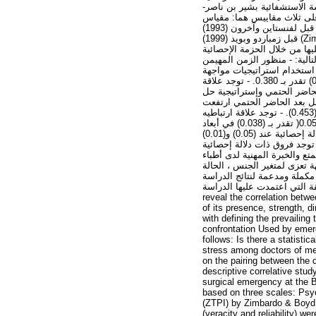
ة بالمؤسسة الاستشفائية بشير بن ناصر
على ثلاث مقاييس هما: مقياس
إدراك الضغط النفسي المعد من قبل لفنستاين وآخرون (1993) Levenstein & al، قائمة زمباردو" Zimbardo"لمنظور الزمن (ZTPI) المعد من
قبل زمباردو وبويد (1999) (Zimbardo & Boyd)، ومقياس استراتيجيات المواجهة CISSلـ اندلر وباركر Endler &Parker) )(1998) وقد تم التأكد من
 المتحصل عليها من خلال الحزمة الإحصائية
الية: - منظور الزمن المهيمن
ى استخدام استراتيجيات مواجهة
مختلفة. - توجد علاقة ارتباطيه ذات دلالة إحصائية بين بعد الماضي السلبي والدرجة الكلية للمواجهة عند (0.01) تقدر بـ 0.380. - توجد علاقة
0.0) تقدر بـ0.64 - توجد علاقة عكسية بين الحاضر الحتمي وإستراتيجية حل
شكل، وكلما قل بعد الحاضر الحتمي ارتفعت
إستراتيجية حل المشكل). - توجد علاقة طردية بين الحاضر الحتمي وإستراتيجية الانفعال دالة عند (0.01) قدرت بـ (0.453). - توجد علاقة ارتباطيه
بين الدرجة الكلية لمنظور الزمن وإستراتيجية الانفعال دالة عند (0.01) قدرت بـ (0.517). - توجد فروق دالة عند )0.05( تقدر بـ (0.038) في أبعاد
منظور الزمن تعزى لمتغير الجنس لدى أطباء الاستعجالات الطبية والجراحية لصالح الذكور. - لا توجد فروق ذات دلالة إحصائية عند (0.05) و(0.01)
 توجد فروق ذات دلالة إحصائية
0.03) أي توجد علاقة بين الحاضر الممتع والخبرة المهنية لدى أطباء
ة تعزى لمتغير الجنس ، الحالة
 مكملة ومدعمة لنتائج الدراسة
راسات السابقة التي اعتمدت عليها الدراسة
reveal the correlation betw
of its presence, strength, 
with defining the prevailing
confrontation Used by emerg
follows: Is there a statisti
stress among doctors of med
on the pairing between the 
descriptive correlative stu
surgical emergency at the B
based on three scales: Psyc
(ZTPI) by Zimbardo & Boyd 
(veracity and reliability) 