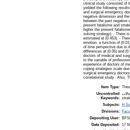
clinical study consisted of 
yielded the following resul
and surgical emergency docto
negative dimension and the t
between the past negative d
present fatalisme and strate
higher the present fatalisme
solving strategy). - There i
estimated at (0.453). - Ther
emotion, a function of (0.01
of time perspective due to 
differences at (0.05) and (0
doctors of medical and surgi
to the variable of professio
experience of doctors of med
coping strategies scale due
surgical emergency doctors.
correlational study . Also, T
Item Type:
Thes
Uncontrolled
تعجالات
Keywords:
stra
Subjects:
H So
Divisions:
Facu
Depositing User:
BFS
Date Deposited:
17 N