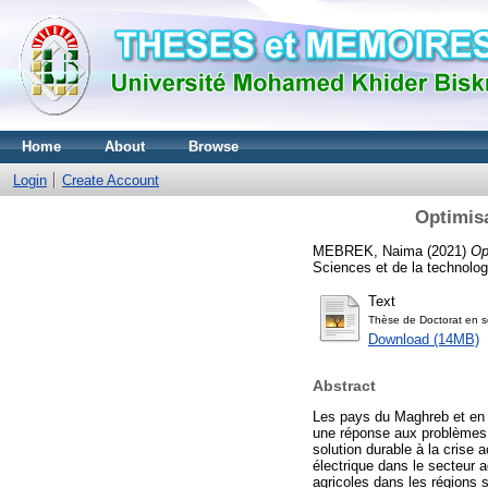
Home
About
Browse
Login
Create Account
Optimisa
MEBREK, Naima
(2021)
Op
Sciences et de la technolog
Text
Thèse de Doctorat en 
Download (14MB)
Abstract
Les pays du Maghreb et en pa
une réponse aux problèmes 
solution durable à la crise 
électrique dans le secteur 
agricoles dans les régions s