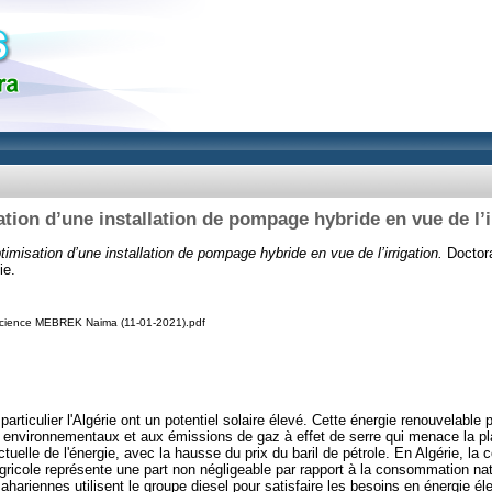
tion d’une installation de pompage hybride en vue de l’i
timisation d’une installation de pompage hybride en vue de l’irrigation.
Doctora
ie.
science MEBREK Naima (11-01-2021).pdf
rticulier l'Algérie ont un potentiel solaire élevé. Cette énergie renouvelable p
environnementaux et aux émissions de gaz à effet de serre qui menace la pla
actuelle de l'énergie, avec la hausse du prix du baril de pétrole. En Algérie, l
agricole représente une part non négligeable par rapport à la consommation na
ahariennes utilisent le groupe diesel pour satisfaire les besoins en énergie é