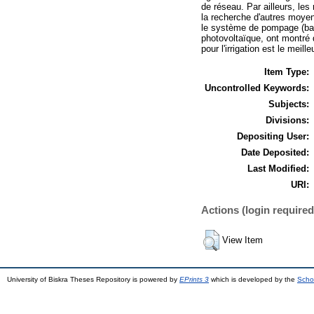
de réseau. Par ailleurs, le
la recherche d'autres moyen
le système de pompage (banc
photovoltaïque, ont montré q
pour l'irrigation est le me
Item Type:
Uncontrolled Keywords:
Subjects:
Divisions:
Depositing User:
Date Deposited:
Last Modified:
URI:
Actions (login required
View Item
University of Biskra Theses Repository is powered by
EPrints 3
which is developed by the
Scho