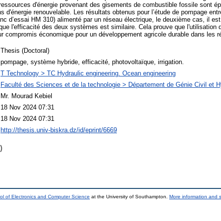
s ressources d'énergie provenant des gisements de combustible fossile sont ép
s d'énergie renouvelable. Les résultats obtenus pour l’étude de pompage entre
 d’essai HM 310) alimenté par un réseau électrique, le deuxième cas, il est
ue l'efficacité des deux systèmes est similaire. Cela prouve que l'utilisation
illeur compromis économique pour un développement agricole durable dans les r
Thesis (Doctoral)
pompage, système hybride, efficacité, photovoltaïque, irrigation.
T Technology > TC Hydraulic engineering. Ocean engineering
Faculté des Sciences et de la technologie > Département de Génie Civil et H
Mr. Mourad Kebiel
18 Nov 2024 07:31
18 Nov 2024 07:31
http://thesis.univ-biskra.dz/id/eprint/6669
)
ol of Electronics and Computer Science
at the University of Southampton.
More information and s