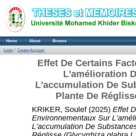
Home
About
Browse
Login
Create Account
Effet De Certains Fa
L'amélioration 
L'accumulation De Su
Plante De Réglisse
KRIKER, Soulef
(2025)
Effet 
Environnementaux Sur L'améli
L'accumulation De Substances
Réglisse (Glycyrrhiza glabra L.