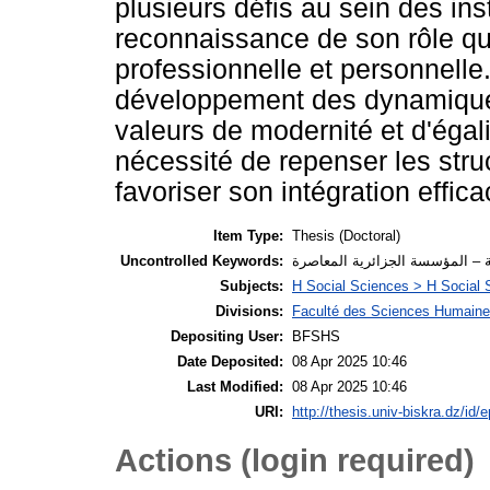
plusieurs défis au sein des ins
reconnaissance de son rôle que
professionnelle et personnelle.
développement des dynamiques 
valeurs de modernité et d'égali
nécessité de repenser les stru
favoriser son intégration effica
Item Type:
Thesis (Doctoral)
Uncontrolled Keywords:
وية – المؤسسة الجزائرية المعاصرة
Subjects:
H Social Sciences > H Social 
Divisions:
Faculté des Sciences Humaines
Depositing User:
BFSHS
Date Deposited:
08 Apr 2025 10:46
Last Modified:
08 Apr 2025 10:46
URI:
http://thesis.univ-biskra.dz/id/
Actions (login required)