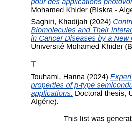
pour des applications photovol
Mohamed Khider (Biskra - Algé
Saghiri, Khadijah
(2024)
Contr
Biomolecules and Their Interac
in Cancer Diseases by a New C
Université Mohamed Khider (Bis
T
Touhami, Hanna
(2024)
Experi
properties of p-type semicondu
applications.
Doctoral thesis, 
Algérie).
This list was genera