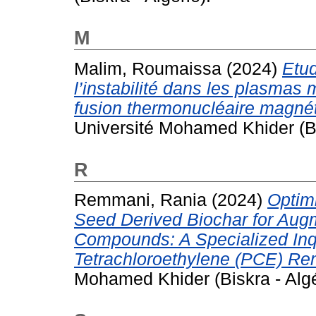
M
Malim, Roumaissa
(2024)
Etud
l’instabilité dans les plasmas
fusion thermonucléaire magnéto
Université Mohamed Khider (Bis
R
Remmani, Rania
(2024)
Optim
Seed Derived Biochar for Augm
Compounds: A Specialized Inqu
Tetrachloroethylene (PCE) Re
Mohamed Khider (Biskra - Algé