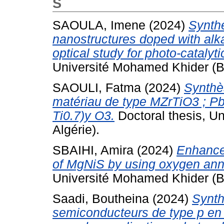
S
SAOULA, Imene
(2024)
Synth
nanostructures doped with alka
optical study for photo-catalyti
Université Mohamed Khider (Bis
SAOULI, Fatma
(2024)
Synthè
matériau de type MZrTiO3 ; Pb
Ti0.7)y O3.
Doctoral thesis, U
Algérie).
SBAIHI, Amira
(2024)
Enhance
of MgNiS by using oxygen ann
Université Mohamed Khider (Bis
Saadi, Boutheina
(2024)
Synth
semiconducteurs de type p en