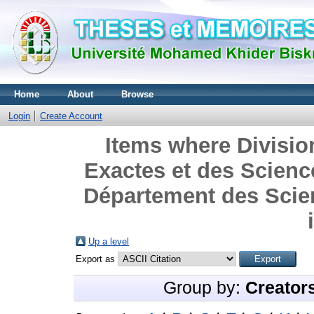
Home
About
Browse
Login
Create Account
Items where Divisio
Exactes et des Science
Département des Scien
Up a level
Export as
Group by:
Creator