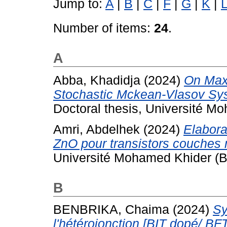
Jump to:
A
|
B
|
C
|
F
|
G
|
K
|
Number of items:
24
.
A
Abba, Khadidja
(2024)
On Max
Stochastic Mckean-Vlasov Sys
Doctoral thesis, Université Mo
Amri, Abdelhek
(2024)
Elabora
ZnO pour transistors couches
Université Mohamed Khider (Bis
B
BENBRIKA, Chaima
(2024)
Sy
l'hétérojonction [BIT dopé/ BFT