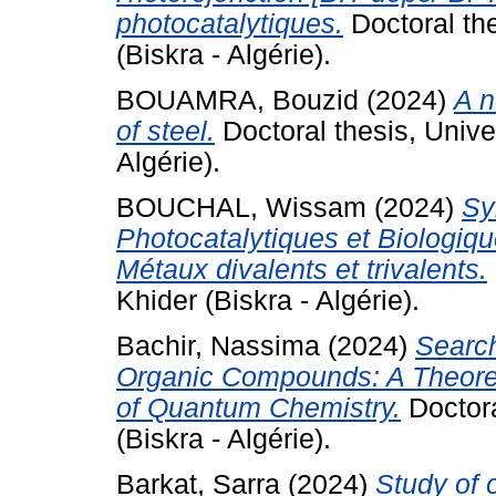
photocatalytiques.
Doctoral th
(Biskra - Algérie).
BOUAMRA, Bouzid
(2024)
A n
of steel.
Doctoral thesis, Univ
Algérie).
BOUCHAL, Wissam
(2024)
Sy
Photocatalytiques et Biologi
Métaux divalents et trivalents.
Khider (Biskra - Algérie).
Bachir, Nassima
(2024)
Search
Organic Compounds: A Theoret
of Quantum Chemistry.
Doctora
(Biskra - Algérie).
Barkat, Sarra
(2024)
Study of 