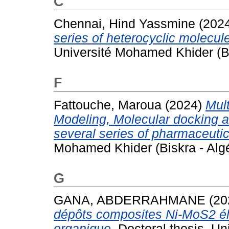
C
Chennai, Hind Yassmine
(202
series of heterocyclic molecule
Université Mohamed Khider (Bis
F
Fattouche, Maroua
(2024)
Mul
Modeling, Molecular docking 
several series of pharmaceutic
Mohamed Khider (Biskra - Algé
G
GANA, ABDERRAHMANE
(20
dépôts composites Ni-MoS2 él
organique.
Doctoral thesis, Un