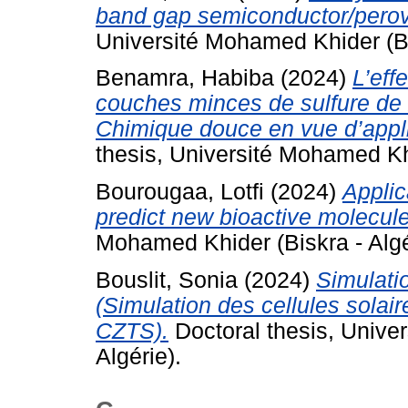
band gap semiconductor/perovs
Université Mohamed Khider (Bis
Benamra, Habiba
(2024)
L’eff
couches minces de sulfure de 
Chimique douce en vue d’appli
thesis, Université Mohamed Khi
Bourougaa, Lotfi
(2024)
Applic
predict new bioactive molecul
Mohamed Khider (Biskra - Algé
Bouslit, Sonia
(2024)
Simulatio
(Simulation des cellules sola
CZTS).
Doctoral thesis, Unive
Algérie).