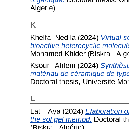
Algérie).
K
Khelfa, Nedjla
(2024)
Virtual s
bioactive heterocyclic molecul
Mohamed Khider (Biskra - Algé
Ksouri, Ahlem
(2024)
Synthèse
matériau de céramique de type
Doctoral thesis, Université Mo
L
Latif, Aya
(2024)
Elaboration 
the sol gel method.
Doctoral t
(Biskra - Algérie).