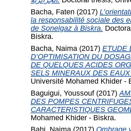
Bacha, Faten
(2017)
L’orienta
la responsabilité sociale des 
de Sonelgaz à Biskra.
Doctoral
Biskra.
Bacha, Naima
(2017)
ETUDE 
D’OPTIMISATION DU DOSA
DE QUELQUES ACIDES ORG
SELS MINERAUX DES EAUX
Université Mohamed Khider - B
Baguigui, Youssouf
(2017)
AM
DES POMPES CENTRIFUGE
CARACTERISTIQUES GEOM
Mohamed Khider - Biskra.
Bahi, Naima
(2017)
Ombrage v