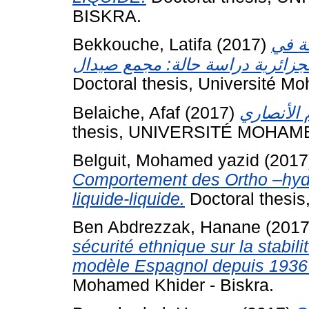
BISKRA.
Bekkouche, Latifa
(2017)
ة في
Doctoral thesis, Université Mo
Belaiche, Afaf
(2017)
thesis, UNIVERSITÉ MOHAM
Belguit, Mohamed yazid
(2017
Comportement des Ortho –hydr
liquide-liquide.
Doctoral thesis
Ben Abdrezzak, Hanane
(201
sécurité ethnique sur la stabili
modèle Espagnol depuis 1936
Mohamed Khider - Biskra.