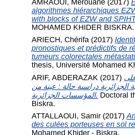
AMRAOUI, Merouane
(2017)
E
algorithmes hiérarchiques EZ
with blocks of EZW and SPIHT
MOHAMED KHIDER BISKRA.
ARIECH, Chérifa
(2017)
Identi
pronostiques et prédictifs de 
tumeurs colorectales métastati
thesis, Université Mohamed Kh
ARIF, ABDERAZAK
(2017)
على
 الجزائرية دراسىة حالة : عينة من
المؤسسات الجزائرية.
Doctoral t
Biskra.
ATTALLAOUI, Samir
(2017)
An
des culées porteuses en sol re
Mohamed Khider - Biskra.