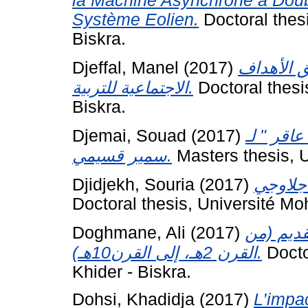
la Machine Asynchrone à Doubl
Système Eolien.
Doctoral thes
Biskra.
Djeffal, Manel
(2017)
ق الأهداف
الاجتماعية للتربية.
Doctoral thesi
Biskra.
Djemai, Souad
(2017)
اقر " لـ
سمير قسيمي.
Masters thesis, 
Djidjekh, Souria
(2017)
Doctoral thesis, Université Mo
Doghmane, Ali
(2017)
قديم (من
القرن 2هـ، إلى القرن10هـ).
Docto
Khider - Biskra.
Dohsi, Khadidja
(2017)
L’impac