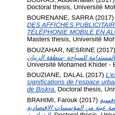
Doctoral thesis, Université Mo
BOURENANE, SARRA
(2017
DES AFFICHES PUBLICITAI
TÉLÉPHONIE MOBILE EN AL
Masters thesis, Université Mo
BOUZAHAR, NESRINE
(2017
Université Mohamed Khider - B
BOUZIANE, DALAL
(2017)
L’e
significations de l’espace urba
de Biskra.
Doctoral thesis, Un
BRAHIMI, Farouk
(2017)
افسية
اسة عينة من المؤسسات الإقتصادية
الجزائرية.
Doctoral thesis, Univ