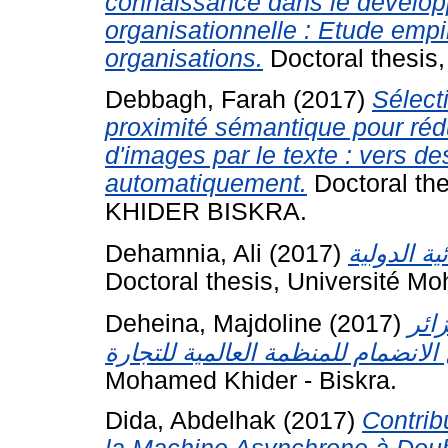
connaissance dans le dévelo
organisationnelle : Etude empi
organisations.
Doctoral thesis,
Debbagh, Farah
(2017)
Sélect
proximité sémantique pour rédu
d'images par le texte : vers d
automatiquement.
Doctoral t
KHIDER BISKRA.
Dehamnia, Ali
(2017)
Doctoral thesis, Université Mo
Deheina, Majdoline
(2017)
ائر
Mohamed Khider - Biskra.
Dida, Abdelhak
(2017)
Contrib