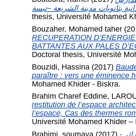
thesis, Université Mohamed Kh
Bouzaher, Mohamed taher
(20
RECUPERATION D’ENERGIE
BATTANTES AUX PALES D’E
Doctoral thesis, Université Mo
Bouzidi, Hassina
(2017)
Baude
paraître : vers une éminence h
Mohamed Khider - Biskra.
Brahim Charef Eddine, LARO
restitution de l’espace archite
l’espace, Cas des thermes ro
Université Mohamed Khider – 
Brahimi, soumaya
(2017)
جزائر