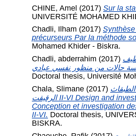
CHINE, Amel
(2017)
Sur la st
UNIVERSITÉ MOHAMED KHID
Chadli, Ilham
(2017)
Synthèse 
précurseurs Par la méthode so
Mohamed Khider - Biskra.
Chadli, abderrahim
(2017)
ظيف
Doctoral thesis, Université Mo
Chala, Slimane
(2017)
الطبقاث
الرقيقت II-VI Design and investigate of II-VI thin film solar cells
Conception et investigation de
II-VI.
Doctoral thesis, UNI
BISKRA.
Chaouche, Rafik
(2017)
لتشريع