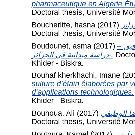
pharmaceutique en Algerie Ét
Doctoral thesis, Université Mo
Boucheritte, hasna
(2017)
Doctoral thesis, Université Mo
Boudounet, asma
(2017)
تدقيق
دراسة ميدانية في الجزائر-.
Docto
Khider - Biskra.
Bouhaf kherkhachi, Imane
(20
sulfure d’étain élaborées par
d’applications technologiques.
Khider - Biskra.
Bounoua, Ali
(2017)
Doctoral thesis, Université Mo
Boutoura, Kamel
(2017)
مدارس