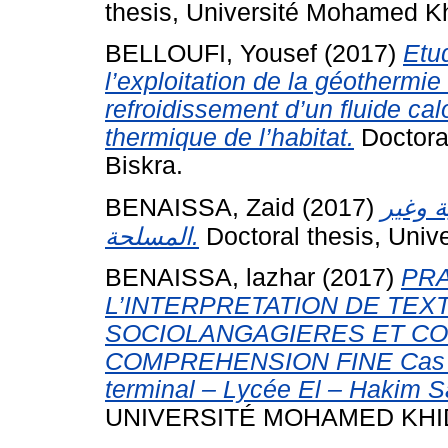
thesis, Université Mohamed Kh
BELLOUFI, Yousef
(2017)
Etu
l’exploitation de la géothermi
refroidissement d’un fluide calo
thermique de l’habitat.
Doctoral
Biskra.
BENAISSA, Zaid
(2017)
ة وغير
المسلحة.
Doctoral thesis, Univ
BENAISSA, lazhar
(2017)
PRA
L’INTERPRETATION DE TEXT
SOCIOLANGAGIERES ET CO
COMPREHENSION FINE Cas du 
terminal – Lycée El – Hakim S
UNIVERSITÉ MOHAMED KHID