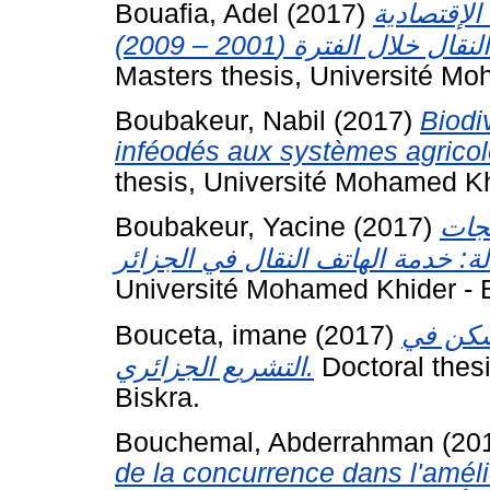
Bouafia, Adel
(2017)
لإقتصادية
Masters thesis, Université Mo
Boubakeur, Nabil
(2017)
Biodi
inféodés aux systèmes agricol
thesis, Université Mohamed Kh
Boubakeur, Yacine
(2017)
تجات
Université Mohamed Khider - B
Bouceta, imane
(2017)
لسكن في
التشريع الجزائري.
Doctoral thes
Biskra.
Bouchemal, Abderrahman
(20
de la concurrence dans l'amélio