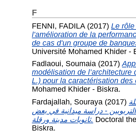
F
FENNI, FADILA
(2017)
Le rôle
l'amélioration de la performan
de cas d'un groupe de banque
Université Mohamed Khider - B
Fadlaoui, Soumaia
(2017)
Appl
modélisation de l’architecture 
L.) pour la caractérisation des 
Mohamed Khider - Biskra.
Fardajallah, Souraya
(2017)
لة
التربويين - دراسة ميدانية في بعض
ثانويات مدينة ورقلة.
Doctoral the
Biskra.