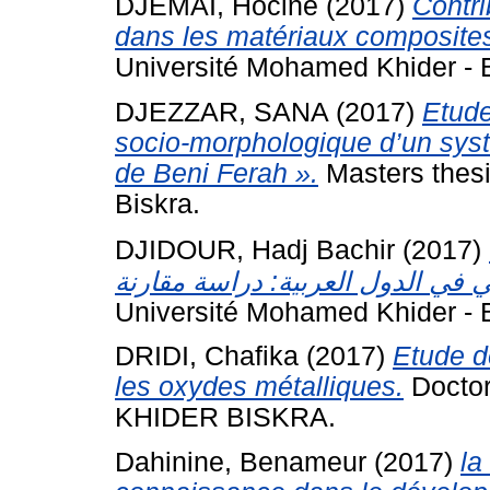
DJEMAI, Hocine
(2017)
Contr
dans les matériaux composite
Université Mohamed Khider - B
DJEZZAR, SANA
(2017)
Etude
socio-morphologique d’un sys
de Beni Ferah ».
Masters thesi
Biskra.
DJIDOUR, Hadj Bachir
(2017)
Université Mohamed Khider - B
DRIDI, Chafika
(2017)
Etude de
les oxydes métalliques.
Docto
KHIDER BISKRA.
Dahinine, Benameur
(2017)
la