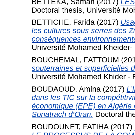
BETTEKA, Samah
(2017)
LES
Doctoral thesis, Université 
BETTICHE, Farida
(2017)
Usag
les cultures sous serres des Zi
conséquences environnementa
Université Mohamed Kheider- 
BOUCHEMAL, FATTOUM
(20
souterraines et superficielles 
Université Mohamed Khider - B
BOUDAOUD, Amina
(2017)
L’
dans les TIC sur la compétitivi
économique (EPE) en Algérie C
Sonatrach d’Oran.
Doctoral the
BOUDOUNET, FATIHA
(2017)