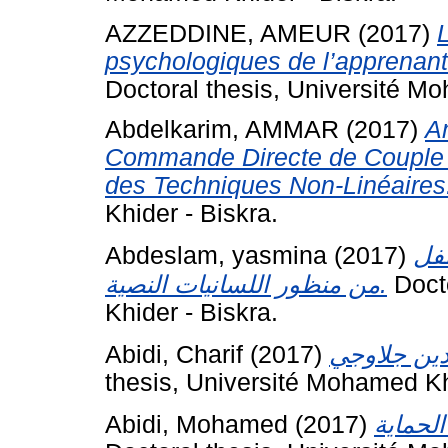
AZZEDDINE, AMEUR
(2017)
L
psychologiques de l’apprenant
Doctoral thesis, Université Mo
Abdelkarim, AMMAR
(2017)
A
Commande Directe de Couple 
des Techniques Non-Linéaires
Khider - Biskra.
Abdeslam, yasmina
(2017)
فل
من منظور اللسانيات النصية.
Docto
Khider - Biskra.
Abidi, Charif
(2017)
thesis, Université Mohamed Kh
Abidi, Mohamed
(2017)