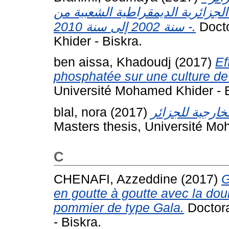
الجزائرية الديمقراطية الشعبية من
سنة 2002 إلى سنة 2010 -.
Docto
Khider - Biskra.
ben aissa, Khadoudj
(2017)
Ef
phosphatée sur une culture de 
Université Mohamed Khider - B
blal, nora
(2017)
Masters thesis, Université Mo
C
CHENAFI, Azzeddine
(2017)
G
en goutte à goutte avec la dou
pommier de type Gala.
Doctora
- Biskra.