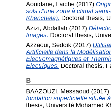
Aouidane, Laiche
(2017)
Origi
sols d’une zone à climat semi
Khenchela).
Doctoral thesis, 
Azizi, Abdallah
(2017)
Détectio
Images.
Doctoral thesis, Univ
Azzaoui, Seddik
(2017)
Utilis
Artificielle dans la Modélisa
Electromagnétiques et Therm
Electriques.
Doctoral thesis, F
B
BAAZOUZI, Messaoud
(2017)
fondation superficielle située 
thesis, Université Mohamed Kh