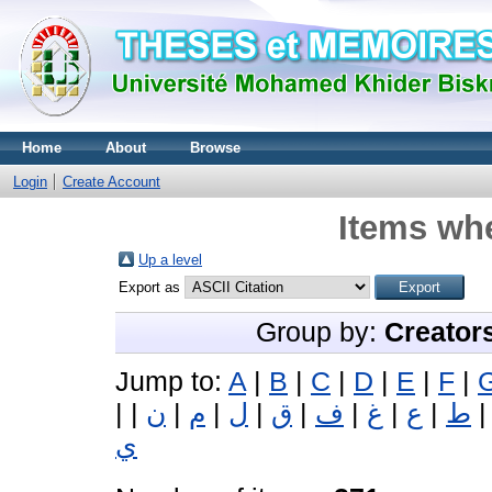
Home
About
Browse
Login
Create Account
Items whe
Up a level
Export as
Group by:
Creator
Jump to:
A
|
B
|
C
|
D
|
E
|
F
|
|
|
ن
|
م
|
ل
|
ق
|
ف
|
غ
|
ع
|
ط
ي