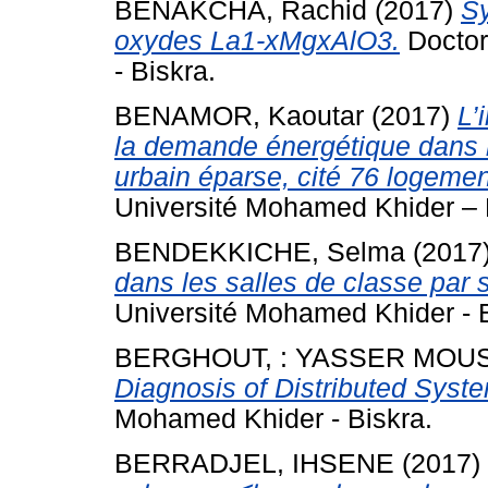
BENAKCHA, Rachid
(2017)
Sy
oxydes La1-xMgxAlO3.
Doctor
- Biskra.
BENAMOR, Kaoutar
(2017)
L’
la demande énergétique dans l
urbain éparse, cité 76 logemen
Université Mohamed Khider – 
BENDEKKICHE, Selma
(2017
dans les salles de classe par 
Université Mohamed Khider - B
BERGHOUT, : YASSER MOU
Diagnosis of Distributed Syst
Mohamed Khider - Biskra.
BERRADJEL, IHSENE
(2017)