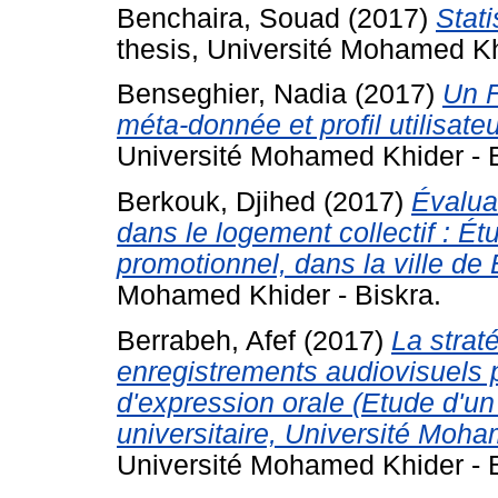
Benchaira, Souad
(2017)
Stati
thesis, Université Mohamed Kh
Benseghier, Nadia
(2017)
Un F
méta-donnée et profil utilisat
Université Mohamed Khider - B
Berkouk, Djihed
(2017)
Évalua
dans le logement collectif : Ét
promotionnel, dans la ville de 
Mohamed Khider - Biskra.
Berrabeh, Afef
(2017)
La strat
enregistrements audiovisuels 
d'expression orale (Etude d'u
universitaire, Université Moha
Université Mohamed Khider - B