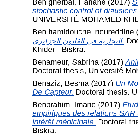
Ben gherbal, Hanane
(2017)
S
stochastic control of di¤usions
UNIVERSITÉ MOHAMED KHE
Ben hamidouche, noureddine
التجارية في القانون الجزائري.
Doc
Khider - Biskra.
Benameur, Sabrina
(2017)
Ani
Doctoral thesis, Université Mo
Benaziz, Besma
(2017)
Un Mo
De Capteur.
Doctoral thesis, 
Benbrahim, Imane
(2017)
Etud
empiriques des relations SAR
intérêt médicinale.
Doctoral th
Biskra.