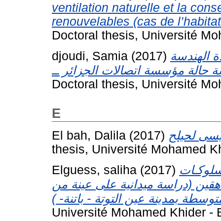
ventilation naturelle et la con
renouvelables (cas de l’habitat 
Doctoral thesis, Université Mo
djoudi, Samia
(2017)
ة الهندسة
Doctoral thesis, Université Mo
E
El bah, Dalila
(2017)
thesis, Université Mohamed Kh
Elguess, saliha
(2017)
 سلوكـات
قين (دراسة ميدانية على عينة من
Université Mohamed Khider - B