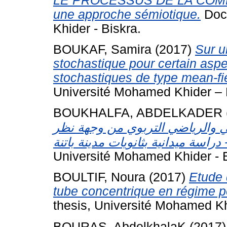
LE PROCESSUS DE LA COMM
une approche sémiotique.
Doct
Khider - Biskra.
BOUKAF, Samira
(2017)
Sur u
stochastique pour certain aspec
stochastiques de type mean-fie
Université Mohamed Khider –
BOUKHALFA, ABDELKADER
 والرياضي التربوي من وجهة نظر
Université Mohamed Khider - B
BOULTIF, Noura
(2017)
Etude 
tube concentrique en régime pe
thesis, Université Mohamed Kh
BOURAS, AbdelkhalaK
(2017