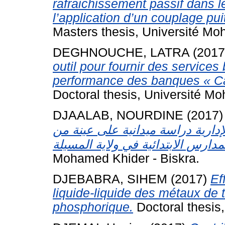
rafraichissement passif dans 
l’application d’un couplage pu
Masters thesis, Université Mo
DEGHNOUCHE, LATRA
(201
outil pour fournir des services
performance des banques « Ca
Doctoral thesis, Université Mo
DJAALAB, NOURDINE
(2017
الإدارية دراسة ميدانية على عينة من
Mohamed Khider - Biskra.
DJEBABRA, SIHEM
(2017)
Ef
liquide-liquide des métaux de tr
phosphorique.
Doctoral thesis