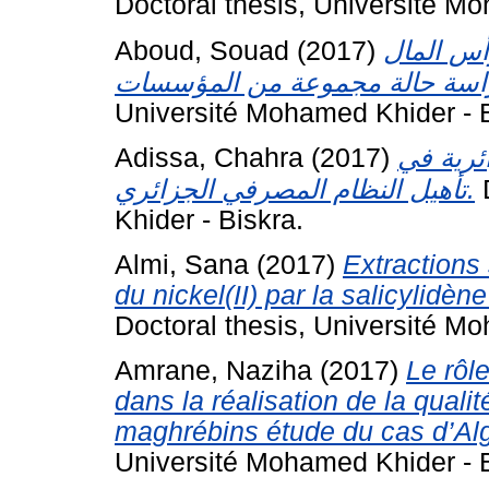
Doctoral thesis, Université Mo
Aboud, Souad
(2017)
أس المال
Université Mohamed Khider - B
Adissa, Chahra
(2017)
ائرية في
تأهيل النظام المصرفي الجزائري.
D
Khider - Biskra.
Almi, Sana
(2017)
Extractions 
du nickel(II) par la salicylidèn
Doctoral thesis, Université Mo
Amrane, Naziha
(2017)
Le rôl
dans la réalisation de la quali
maghrébins étude du cas d’Al
Université Mohamed Khider - B