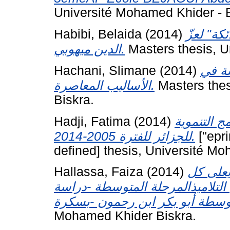
Université Mohamed Khider - B
Habibi, Belaida
(2014)
كة" لعزّ
الدين ميهوبي.
Masters thesis, U
Hachani, Slimane
(2014)
سة في
الأساليب المعاصرة.
Masters thes
Biskra.
Hadji, Fatima
(2014)
ج التنموية
للجزائر للفترة 2005-2014.
["epr
defined] thesis, Université M
Hallassa, Faiza
(2014)
يعلى كل
لتلاميذالمرحلة المتوسطة -دراسة
Mohamed Khider Biskra.