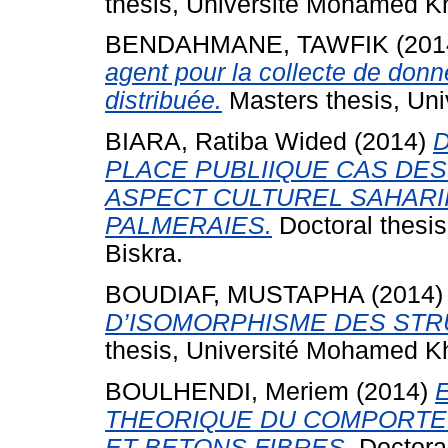
thesis, Université Mohamed Kh
BENDAHMANE, TAWFIK
(201
agent pour la collecte de do
distribuée.
Masters thesis, Uni
BIARA, Ratiba Wided
(2014)
D
PLACE PUBLIIQUE CAS DES
ASPECT CULTUREL SAHARI
PALMERAIES.
Doctoral thesi
Biskra.
BOUDIAF, MUSTAPHA
(2014
D’ISOMORPHISME DES STR
thesis, Université Mohamed Kh
BOULHENDI, Meriem
(2014)
THEORIQUE DU COMPORTE
ET BETONS FIBRES.
Doctoral