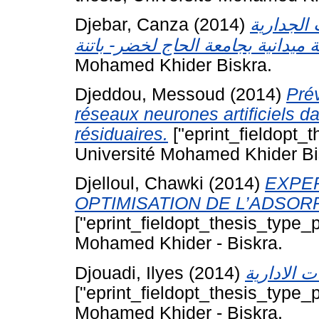
Djebar, Canza
(2014)
 الجدارية
Mohamed Khider Biskra.
Djeddou, Messoud
(2014)
Prév
réseaux neurones artificiels d
résiduaires.
["eprint_fieldopt_t
Université Mohamed Khider Bi
Djelloul, Chawki
(2014)
EXPER
OPTIMISATION DE L’ADSOR
["eprint_fieldopt_thesis_type_p
Mohamed Khider - Biskra.
Djouadi, Ilyes
(2014)
["eprint_fieldopt_thesis_type_p
Mohamed Khider - Biskra.