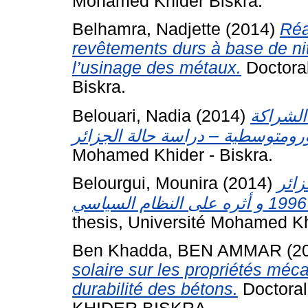
Mohamed Khider Biskra.
Belhamra, Nadjette
(2014)
Réa
revêtements durs à base de nit
l’usinage des métaux.
Doctoral
Biskra.
Belouari, Nadia
(2014)
الشراكة
Mohamed Khider - Biskra.
Belourgui, Mounira
(2014)
زائر
thesis, Université Mohamed Kh
Ben Khadda, BEN AMMAR
(2
solaire sur les propriétés méca
durabilité des bétons.
Doctora