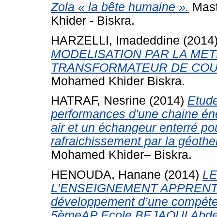
Zola « la bête humaine ».
Mast
Khider - Biskra.
HARZELLI, Imadeddine
(2014
MODELISATION PAR LA MET
TRANSFORMATEUR DE COU
Mohamed Khider Biskra.
HATRAF, Nesrine
(2014)
Etude
performances d'une chaine éner
air et un échangeur enterré pou
rafraichissement par la géothe
Mohamed Khider– Biskra.
HENOUDA, Hanane
(2014)
LE
L’ENSEIGNEMENT APPRENTI
développement d’une compéte
5èmeAP Ecole BEJAOUI Abdel