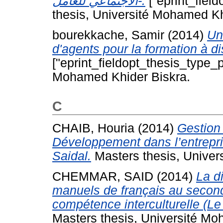
-الاجتماعي للعامل.
["eprint_fiel
thesis, Université Mohamed Kh
bourekkache, Samir
(2014)
Un
d'agents pour la formation à d
["eprint_fieldopt_thesis_type_p
Mohamed Khider Biskra.
C
CHAIB, Houria
(2014)
Gestion
Développement dans l’entrepris
Saidal.
Masters thesis, Univer
CHEMMAR, SAID
(2014)
La d
manuels de français au seconda
compétence interculturelle (L
Masters thesis, Université Mo