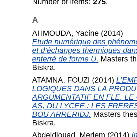
Number of items:
275
.
A
AHMOUDA, Yacine
(2014)
Etude numérique des phénom
et d’échanges thermiques dan
enterré de forme U.
Masters th
Biskra.
ATAMNA, FOUZI
(2014)
L’EM
LOGIQUES DANS LA PRODU
ARGUMENTATIF EN FLE. LE
AS, DU LYCEE : LES FRER
BOU ARRERIDJ.
Masters thes
Biskra.
Abdeldjouad, Meriem
(2014)
I