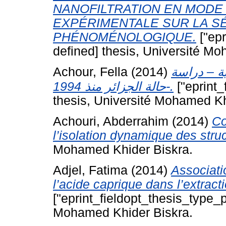
NANOFILTRATION EN MODE 
EXPÉRIMENTALE SUR LA SÉ
PHÉNOMÉNOLOGIQUE.
["epr
defined] thesis, Université Mo
Achour, Fella
(2014)
ية – دراسة
حالة الجزائر منذ 1994-.
["eprint_
thesis, Université Mohamed Kh
Achouri, Abderrahim
(2014)
Co
l’isolation dynamique des stru
Mohamed Khider Biskra.
Adjel, Fatima
(2014)
Associati
l’acide caprique dans l’extract
["eprint_fieldopt_thesis_type_p
Mohamed Khider Biskra.