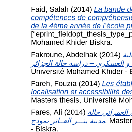
Faid, Salah
(2014)
La bande d
compétences de compréhension
de la 4ème année de l’école pr
["eprint_fieldopt_thesis_type_p
Mohamed Khider Biskra.
Fakroune, Abdelhak
(2014)
لية
Université Mohamed Khider - B
Fareh, Fouzia
(2014)
Les étab
localisation et accessibilité d
Masters thesis, Université Mo
Fares, Ali
(2014)
 العمراني حالة
مدينة بئـــر العــاتر نموذج.
Master
- Biskra.