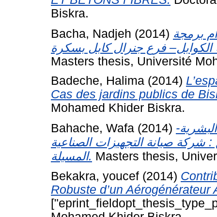
Biskra.
Bacha, Nadjeh
(2014)
ام برمجة
Masters thesis, Université Mo
Badeche, Halima
(2014)
L’esp
Cas des jardins publics de Bis
Mohamed Khider Biskra.
Bahache, Wafa
(2014)
 البشرية
 : شركة صيانة التجهيزات الصناعية
المسيلة.
Masters thesis, Univer
Bekakra, youcef
(2014)
Contri
Robuste d’un Aérogénérateur 
["eprint_fieldopt_thesis_type_p
Mohamed Khider Biskra.