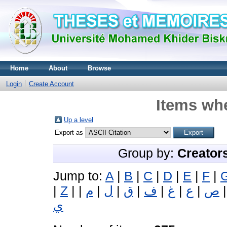
Home
About
Browse
Login
Create Account
Items whe
Up a level
Export as
Group by:
Creator
Jump to:
A
|
B
|
C
|
D
|
E
|
F
|
|
Z
|
|
م
|
ل
|
ق
|
ف
|
غ
|
ع
|
ص
ي