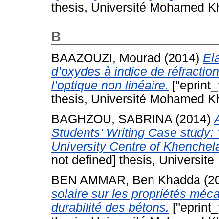
thesis, Université Mohamed Kh
B
BAAZOUZI, Mourad
(2014)
El
d’oxydes à indice de réfractio
l’optique non linéaire.
["eprint_
thesis, Université Mohamed Kh
BAGHZOU, SABRINA
(2014)
Students’ Writing Case study:
University Centre of Khenchela
not defined] thesis, Universi
BEN AMMAR, Ben Khadda
(2
solaire sur les propriétés méca
durabilité des bétons.
["eprint_