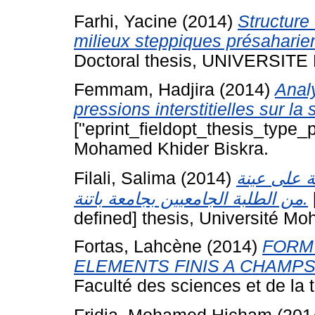
Farhi, Yacine
(2014)
Structure
milieux steppiques présaharie
Doctoral thesis, UNIVERSI
Femmam, Hadjira
(2014)
Anal
pressions interstitielles sur la 
["eprint_fieldopt_thesis_type_p
Mohamed Khider Biskra.
Filali, Salima
(2014)
ة على عينة
من الطلبة الجامعيين بجامعة باتنة.
defined] thesis, Université M
Fortas, Lahcène
(2014)
FORM
ELEMENTS FINIS A CHAMP
Faculté des sciences et de la