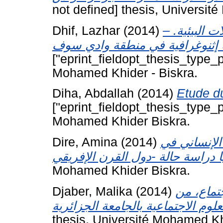
not defined] thesis, Universit
Dhif, Lazhar
(2014)
لات البيئية
["eprint_fieldopt_thesis_type_p
Mohamed Khider - Biskra.
Diha, Abdallah
(2014)
Etude du
["eprint_fieldopt_thesis_type_p
Mohamed Khider Biskra.
Dire, Amina
(2014)
 الإنساني في
Mohamed Khider Biskra.
Djaber, Malika
(2014)
جتماع، من
thesis, Université Mohamed Kh