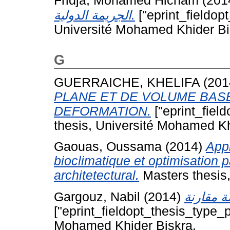
Fridja, Mohamed Hicham
(201
الجريمة الدولية.
["eprint_fieldop
Université Mohamed Khider Bi
G
GUERRAICHE, KHELIFA
(201
PLANE ET DE VOLUME BAS
DEFORMATION.
["eprint_fiel
thesis, Université Mohamed Kh
Gaouas, Oussama
(2014)
Appr
bioclimatique et optimisation p
architetectural.
Masters thesis
Gargouz, Nabil
(2014)
["eprint_fieldopt_thesis_type_p
Mohamed Khider Biskra.