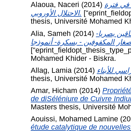
Alaoua, Naceri
(2014)
 في فترة
الاحتلال الأوروبي.
["eprint_fieldo
thesis, Université Mohamed Kh
Alia, Sameh
(2014)
اقين بصريا
["eprint_fieldopt_thesis_type_p
Mohamed Khider - Biskra.
Allag, Lamia
(2014)
thesis, Université Mohamed Kh
Amar, Hicham
(2014)
Propriét
de diSéléniure de Cuivre Ind
Masters thesis, Université Mo
Aouissi, Mohamed Lamine
(20
étude catalytique de nouvelle