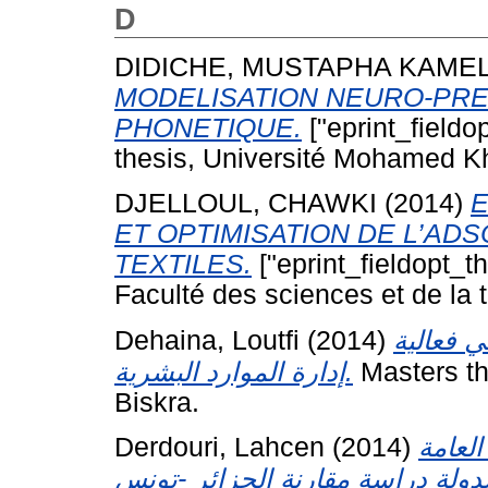
D
DIDICHE, MUSTAPHA KAM
MODELISATION NEURO-PRED
PHONETIQUE.
["eprint_fieldo
thesis, Université Mohamed Kh
DJELLOUL, CHAWKI
(2014)
E
ET OPTIMISATION DE L’AD
TEXTILES.
["eprint_fieldopt_t
Faculté des sciences et de la
Dehaina, Loutfi
(2014)
في فعالية
إدارة الموارد البشرية.
Masters th
Biskra.
Derdouri, Lahcen
(2014)
العامة