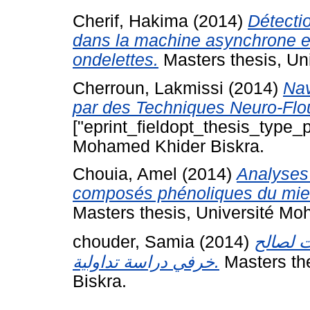
Cherif, Hakima
(2014)
Détectio
dans la machine asynchrone en 
ondelettes.
Masters thesis, Un
Cherroun, Lakmissi
(2014)
Nav
par des Techniques Neuro-Flo
["eprint_fieldopt_thesis_type_p
Mohamed Khider Biskra.
Chouia, Amel
(2014)
Analyses 
composés phénoliques du miel 
Masters thesis, Université Mo
chouder, Samia
(2014)
 لصالح
خرفي دراسة تداولية.
Masters th
Biskra.