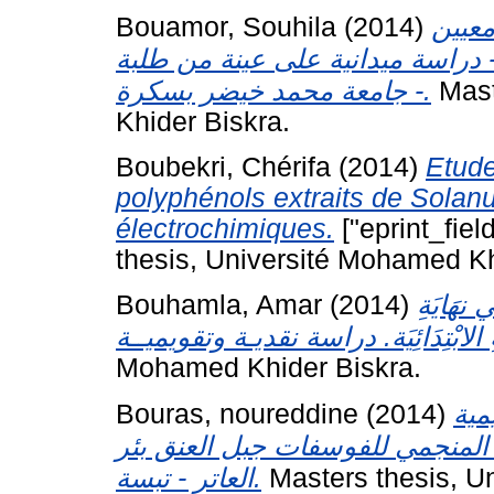
Bouamor, Souhila
(2014)
معيين
 دراسة ميدانية على عينة من طلبة
جامعة محمد خيضر بسكرة -.
Mast
Khider Biskra.
Boubekri, Chérifa
(2014)
Etude
polyphénols extraits de Sola
électrochimiques.
["eprint_fie
thesis, Université Mohamed Kh
Bouhamla, Amar
(2014)
ي نهَايَةِ
Mohamed Khider Biskra.
Bouras, noureddine
(2014)
مية
 المنجمي للفوسفات جبل العنق بئر
العاتر - تبسة.
Masters thesis, U