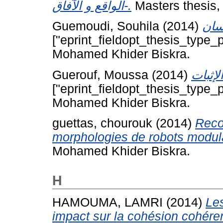
الواقع و الآفاق-.
Masters thesis,
Guemoudi, Souhila
(2014)
["eprint_fieldopt_thesis_type_p
Mohamed Khider Biskra.
Guerouf, Moussa
(2014)
["eprint_fieldopt_thesis_type_p
Mohamed Khider Biskra.
guettas, chourouk
(2014)
Reco
morphologies de robots modula
Mohamed Khider Biskra.
H
HAMOUMA, LAMRI
(2014)
Les
impact sur la cohésion cohére