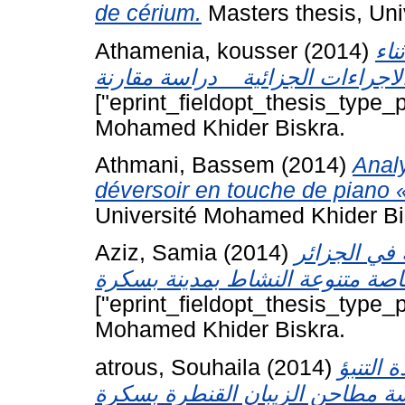
de cérium.
Masters thesis, Uni
Athamenia, kousser
(2014)
ناء
["eprint_fieldopt_thesis_type_p
Mohamed Khider Biskra.
Athmani, Bassem
(2014)
Anal
déversoir en touche de piano
Université Mohamed Khider Bi
Aziz, Samia
(2014)
في الجزائر
["eprint_fieldopt_thesis_type_p
Mohamed Khider Biskra.
atrous, Souhaila
(2014)
التنبؤ