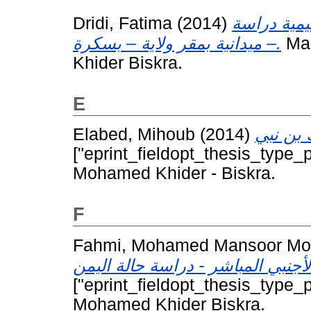
Dridi, Fatima
(2014)
يمية دراسة
ميدانية بمقر ولاية – بسكرة –.
Mas
Khider Biskra.
E
Elabed, Mihoub
(2014)
["eprint_fieldopt_thesis_type_p
Mohamed Khider - Biskra.
F
Fahmi, Mohamed Mansoor M
["eprint_fieldopt_thesis_type_p
Mohamed Khider Biskra.