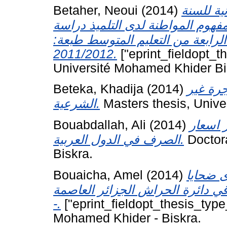
Betaher, Neoui
(2014)
ية للسنة
مفهوم المواطنة لدى التلميذ دراسة
ة الرابعة من التعليم المتوسط طبعة
2011/2012.
["eprint_fieldopt_t
Université Mohamed Khider Bi
Beteka, Khadija
(2014)
جرة غير
الشرعية.
Masters thesis, Unive
Bouabdallah, Ali
(2014)
ر اسعار
الصرف في الدول العربية.
Doctora
Biskra.
Bouaicha, Amel
(2014)
ى ضحايا
راقي دائرة الحراش الجزائر العاصمة
-.
["eprint_fieldopt_thesis_type
Mohamed Khider - Biskra.